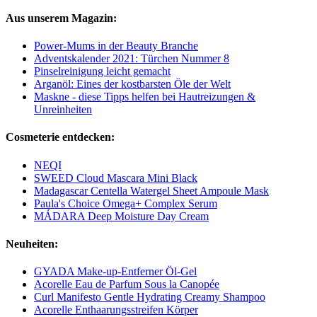
Aus unserem Magazin:
Power-Mums in der Beauty Branche
Adventskalender 2021: Türchen Nummer 8
Pinselreinigung leicht gemacht
Arganöl: Eines der kostbarsten Öle der Welt
Maskne - diese Tipps helfen bei Hautreizungen &
Unreinheiten
Cosmeterie entdecken:
NEQI
SWEED Cloud Mascara Mini Black
Madagascar Centella Watergel Sheet Ampoule Mask
Paula's Choice Omega+ Complex Serum
MÁDARA Deep Moisture Day Cream
Neuheiten:
GYADA Make-up-Entferner Öl-Gel
Acorelle Eau de Parfum Sous la Canopée
Curl Manifesto Gentle Hydrating Creamy Shampoo
Acorelle Enthaarungsstreifen Körper