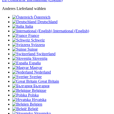
Anderes Lieferland wählen
Österreich
Deutschland
Italia
International (English)
France
Schweiz
Svizzera
Suisse
Switzerland
Slovenija
España
Magyar
Nederland
Sverige
Great Britain
България
Belgique
Polska
Hrvatska
Belgien
België
Slovensko