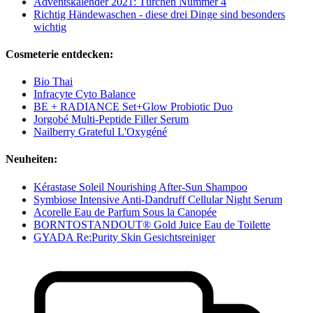
Adventskalender 2021: Türchen Nummer 4
Richtig Händewaschen - diese drei Dinge sind besonders
wichtig
Cosmeterie entdecken:
Bio Thai
Infracyte Cyto Balance
BE + RADIANCE Set+Glow Probiotic Duo
Jorgobé Multi-Peptide Filler Serum
Nailberry Grateful L'Oxygéné
Neuheiten:
Kérastase Soleil Nourishing After-Sun Shampoo
Symbiose Intensive Anti-Dandruff Cellular Night Serum
Acorelle Eau de Parfum Sous la Canopée
BORNTOSTANDOUT® Gold Juice Eau de Toilette
GYADA Re:Purity Skin Gesichtsreiniger