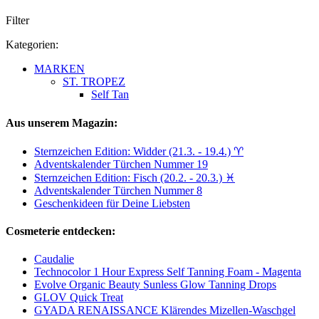
Filter
Kategorien:
MARKEN
ST. TROPEZ
Self Tan
Aus unserem Magazin:
Sternzeichen Edition: Widder (21.3. - 19.4.) ♈︎
Adventskalender Türchen Nummer 19
Sternzeichen Edition: Fisch (20.2. - 20.3.) ♓
Adventskalender Türchen Nummer 8
Geschenkideen für Deine Liebsten
Cosmeterie entdecken:
Caudalie
Technocolor 1 Hour Express Self Tanning Foam - Magenta
Evolve Organic Beauty Sunless Glow Tanning Drops
GLOV Quick Treat
GYADA RENAISSANCE Klärendes Mizellen-Waschgel