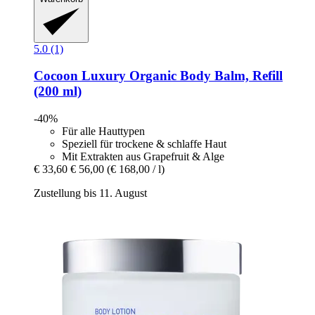
5.0 (1)
Cocoon Luxury
Organic Body Balm, Refill
(200 ml)
-40%
Für alle Hauttypen
Speziell für trockene & schlaffe Haut
Mit Extrakten aus Grapefruit & Alge
€ 33,60
€ 56,00
(€ 168,00 / l)
Zustellung bis 11. August