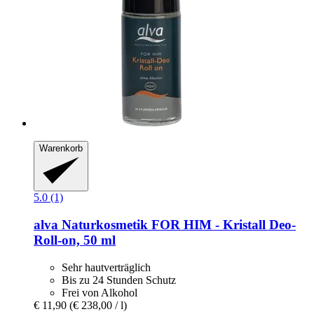
Warenkorb
5.0 (1)
alva Naturkosmetik
FOR HIM -​ Kristall Deo-​
Roll-​on, 50 ml
Sehr hautverträglich
Bis zu 24 Stunden Schutz
Frei von Alkohol
€ 11,90
(€ 238,00 / l)