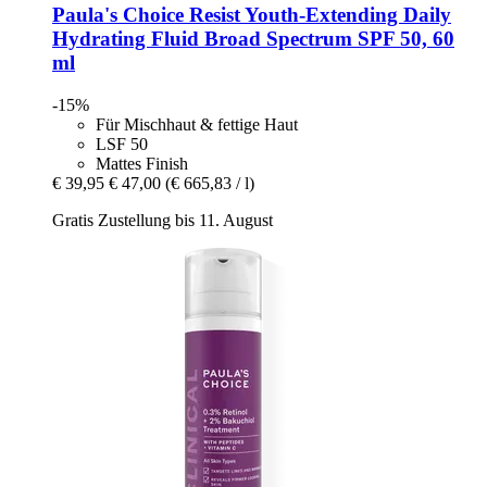
Paula's Choice
Resist Youth-​Extending Daily
Hydrating Fluid Broad Spectrum SPF 50, 60
ml
-15%
Für Mischhaut & fettige Haut
LSF 50
Mattes Finish
€ 39,95
€ 47,00
(€ 665,83 / l)
Gratis Zustellung bis 11. August