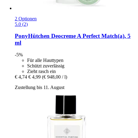
2 Optionen
5.0 (2)
PonyHütchen
Deocreme A Perfect Match(a), 5
ml
-5%
Für alle Hauttypen
Schützt zuverlässig
Zieht rasch ein
€ 4,74
€ 4,99
(€ 948,00 / l)
Zustellung bis 11. August