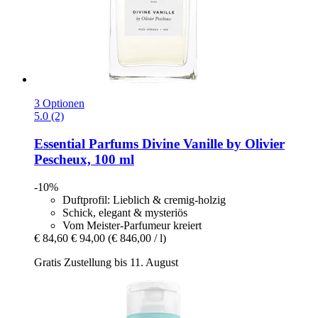
3 Optionen
5.0 (2)
Essential Parfums
Divine Vanille by Olivier
Pescheux, 100 ml
-10%
Duftprofil: Lieblich & cremig-holzig
Schick, elegant & mysteriös
Vom Meister-Parfumeur kreiert
€ 84,60
€ 94,00
(€ 846,00 / l)
Gratis Zustellung bis 11. August