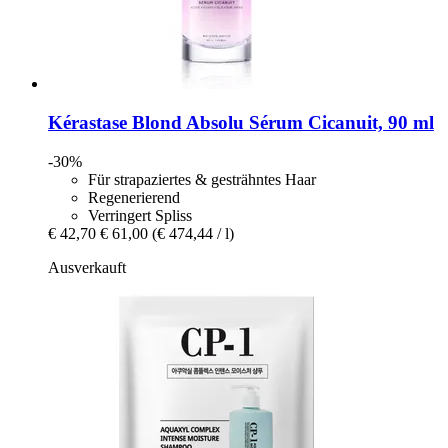
Kérastase
Blond Absolu Sérum Cicanuit, 90 ml
-30%
Für strapaziertes & gesträhntes Haar
Regenerierend
Verringert Spliss
€ 42,70
€ 61,00
(€ 474,44 / l)
Ausverkauft