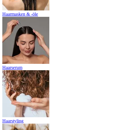
Haarmasken & -öle
Haarserum
Haarstyling