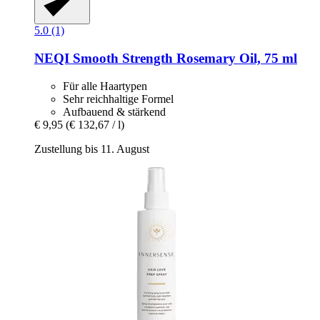
5.0 (1)
NEQI
Smooth Strength Rosemary Oil, 75 ml
Für alle Haartypen
Sehr reichhaltige Formel
Aufbauend & stärkend
€ 9,95
(€ 132,67 / l)
Zustellung bis 11. August