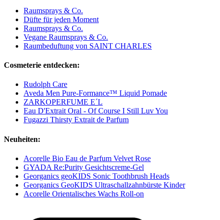
Raumsprays & Co.
Düfte für jeden Moment
Raumsprays & Co.
Vegane Raumsprays & Co.
Raumbeduftung von SAINT CHARLES
Cosmeterie entdecken:
Rudolph Care
Aveda Men Pure-Formance™ Liquid Pomade
ZARKOPERFUME E´L
Eau D'Extrait Oral - Of Course I Still Luv You
Fugazzi Thirsty Extrait de Parfum
Neuheiten:
Acorelle Bio Eau de Parfum Velvet Rose
GYADA Re:Purity Gesichtscreme-Gel
Georganics geoKIDS Sonic Toothbrush Heads
Georganics GeoKIDS Ultraschallzahnbürste Kinder
Acorelle Orientalisches Wachs Roll-on