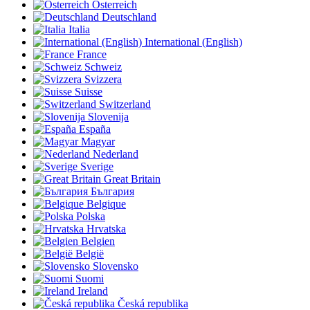
Österreich
Deutschland
Italia
International (English)
France
Schweiz
Svizzera
Suisse
Switzerland
Slovenija
España
Magyar
Nederland
Sverige
Great Britain
България
Belgique
Polska
Hrvatska
Belgien
België
Slovensko
Suomi
Ireland
Česká republika