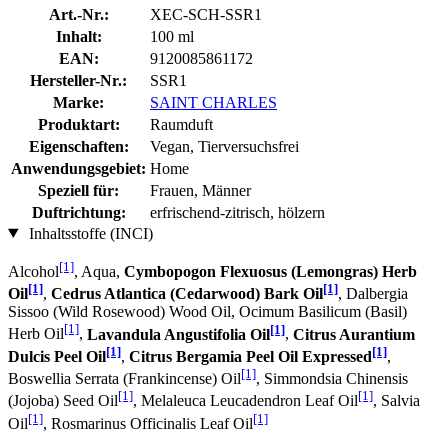
Art.-Nr.:
XEC-SCH-SSR1
Inhalt:
100 ml
EAN:
9120085861172
Hersteller-Nr.:
SSR1
Marke:
SAINT CHARLES
Produktart:
Raumduft
Eigenschaften:
Vegan, Tierversuchsfrei
Anwendungsgebiet:
Home
Speziell für:
Frauen, Männer
Duftrichtung:
erfrischend-zitrisch, hölzern
Inhaltsstoffe (INCI)
[1]
Alcohol
, Aqua,
Cymbopogon Flexuosus (Lemongras) Herb
[1]
[1]
Oil
,
Cedrus Atlantica (Cedarwood) Bark Oil
, Dalbergia
Sissoo (Wild Rosewood) Wood Oil, Ocimum Basilicum (Basil)
[1]
[1]
Herb Oil
,
Lavandula Angustifolia Oil
,
Citrus Aurantium
[1]
[1]
Dulcis Peel Oil
,
Citrus Bergamia Peel Oil Expressed
,
[1]
Boswellia Serrata (Frankincense) Oil
, Simmondsia Chinensis
[1]
[1]
(Jojoba) Seed Oil
, Melaleuca Leucadendron Leaf Oil
, Salvia
[1]
[1]
Oil
, Rosmarinus Officinalis Leaf Oil