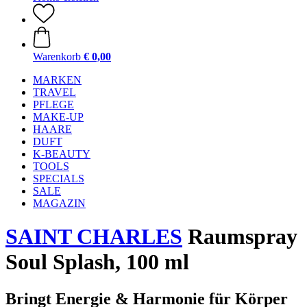
Warenkorb
€ 0,00
MARKEN
TRAVEL
PFLEGE
MAKE-UP
HAARE
DUFT
K-BEAUTY
TOOLS
SPECIALS
SALE
MAGAZIN
SAINT CHARLES
Raumspray
Soul Splash, 100 ml
Bringt Energie & Harmonie für Körper