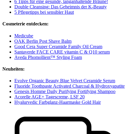
6 Tipps für eine gesunde, langanhaltende Bräune!
Double Cleansing: Das Geheimnis der K-Beauty
5 Pflegetipps bei sensibler Haut
Cosmeterie entdecken:
Medicube
OAK Berlin Post Shave Balm
Good Cera Super Ceramide Family Oil Cream
Santaverde FACE CARE vitamin C & Q10 serum
Aveda Phomollient™ Styling Foam
Neuheiten:
Evolve Organic Beauty Blue Velvet Ceramide Serum
Fluoride Toothpaste Activated Charcoal & Hydroxyapatite
Genesis Homme Daily Purifying Fortifying Shampoo
Acorelle AGE+ Tagescreme, LSF 20
Hyalurvedic Farbglanz-Haarmaske Gold Hair