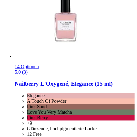
14 Optionen
5.0 (3)
Nailberry
L'Oxygené, Elegance (15 ml)
Elegance
A Touch Of Powder
Pink Sand
Love You Very Matcha
Pink Berry
+9
Glänzende, hochpigmentierte Lacke
12 Free