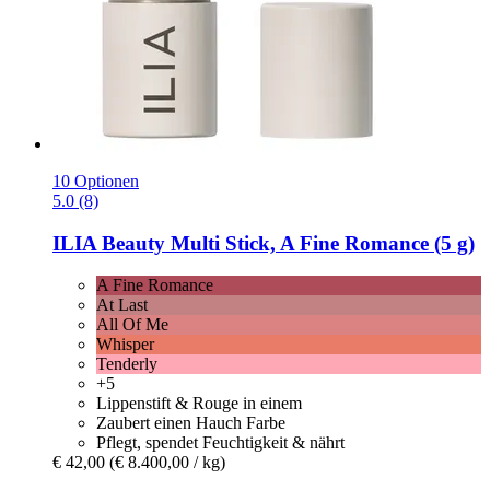
10 Optionen
5.0 (8)
ILIA Beauty
Multi Stick, A Fine Romance (5 g)
A Fine Romance
At Last
All Of Me
Whisper
Tenderly
+5
Lippenstift & Rouge in einem
Zaubert einen Hauch Farbe
Pflegt, spendet Feuchtigkeit & nährt
€ 42,00
(€ 8.400,00 / kg)