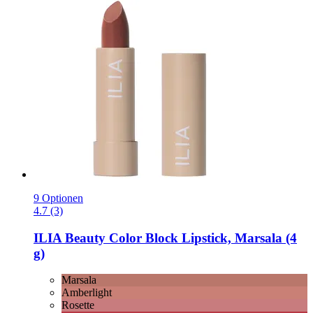
9 Optionen
4.7 (3)
ILIA Beauty
Color Block Lipstick, Marsala (4
g)
Marsala
Amberlight
Rosette