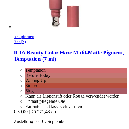
5 Optionen
5.0 (3)
ILIA Beauty
Color Haze Mulit-​Matte Pigment,
Temptation (7 ml)
Temptation
Before Today
Waking Up
Stutter
Sing
Kann als Lippenstift oder Rouge verwendet werden
Enthält pflegende Öle
Farbintensität lässt sich varriieren
€ 39,00
(€ 5.571,43 / l)
Zustellung bis 01. September