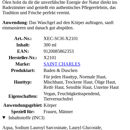
Ölen holst du dir die unverfälschte Energie der Natur direkt ins
Badezimmer und genießt ein authentisches Pflegeerlebnis, das
Tradition und Frische perfekt vereint.
Anwendung
: Das Waschgel auf den Körper auftragen, sanft
einmassieren und danach gut abspülen.
Art.-Nr.:
XEC-SCH-X2101
Inhalt:
300 ml
EAN:
9120085862353
Hersteller-Nr.:
X2101
Marke:
SAINT CHARLES
Produktart:
Baden & Duschen
Für jeden Hauttyp, Normale Haut,
Hauttyp:
Mischhaut, Trockene Haut, Ölige Haut,
Reife Haut, Sensible Haut, Unreine Haut
Vegan, Feuchtigkeitsspendend,
Eigenschaften:
Tierversuchsfrei
Anwendungsgebiet:
Körper
Speziell für:
Frauen, Männer
Inhaltsstoffe (INCI)
Aqua, Sodium Lauroyl Sarcosinate, Lauryl Glucoside,