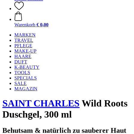
Warenkorb
€ 0,00
MARKEN
TRAVEL
PFLEGE
MAKE-UP
HAARE
DUFT
K-BEAUTY
TOOLS
SPECIALS
SALE
MAGAZIN
SAINT CHARLES
Wild Roots
Duschgel, 300 ml
Behutsam & natürlich zu sauberer Haut