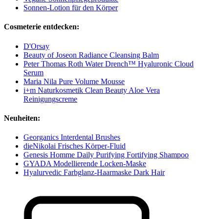
Sonnen-Lotion für den Körper
Cosmeterie entdecken:
D'Orsay
Beauty of Joseon Radiance Cleansing Balm
Peter Thomas Roth Water Drench™ Hyaluronic Cloud
Serum
Maria Nila Pure Volume Mousse
i+m Naturkosmetik Clean Beauty Aloe Vera
Reinigungscreme
Neuheiten:
Georganics Interdental Brushes
dieNikolai Frisches Körper-Fluid
Genesis Homme Daily Purifying Fortifying Shampoo
GYADA Modellierende Locken-Maske
Hyalurvedic Farbglanz-Haarmaske Dark Hair