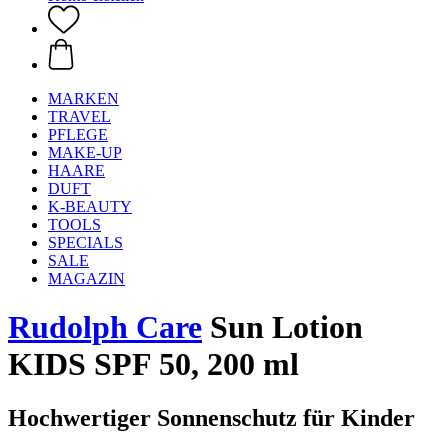
MARKEN
TRAVEL
PFLEGE
MAKE-UP
HAARE
DUFT
K-BEAUTY
TOOLS
SPECIALS
SALE
MAGAZIN
Rudolph Care
Sun Lotion
KIDS SPF 50, 200 ml
Hochwertiger Sonnenschutz für Kinder