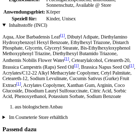
Sonnenschutz, Available @ Store
Anwendungsgebiet:
Körper
Speziell für:
Kinder, Unisex
Inhaltsstoffe (INCI)
[1]
Aqua, Aloe Barbadensis Leaf
, Dibutyl Adipate, Diethylamino
Hydroxybenzoyl Hexyl Benzoate, Ethylhexyl Triazone, Distarch
Phosphate, Glycerin, Glyceryl Stearate, Bis-Ethylhexyloxyphenol
Methoxyphenyl Triazine, Diethylhexyl Butamido Triazone,
[1]
Anthemis Nobilis Flower Water
, Cetearylalcohol, Ceteareth-20,
[1]
[1]
Brassica Campestris (Raps) Seed Oil
, Brassica Napus Seed Oil
,
Acrylates/C12-22 Alkyl Methacrylate Copolymer, Cetyl Palmitate,
Ceteareth-12, Sodium Levulinate, Cucumis Sativus (Gurke) Fruit
[1]
Extract
, Acrylates Copolymer, Xanthan Gum, Arginin, Coco
Glucoside, Disodium Lauryl Sulfosuccinate, Citric Acid, Sorbic
Acid, Phenoxyethanol, Potassium Sorbate, Sodium Benzoate
aus biologischem Anbau
Im Cosmeterie Store erhältlich
Passend dazu