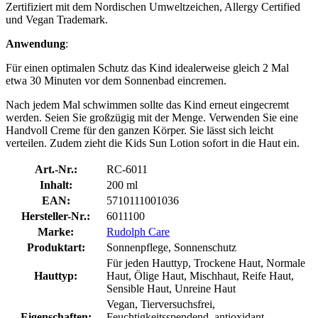
Zertifiziert mit dem Nordischen Umweltzeichen, Allergy Certified
und Vegan Trademark.
Anwendung
:
Für einen optimalen Schutz das Kind idealerweise gleich 2 Mal
etwa 30 Minuten vor dem Sonnenbad eincremen.
Nach jedem Mal schwimmen sollte das Kind erneut eingecremt
werden. Seien Sie großzügig mit der Menge. Verwenden Sie eine
Handvoll Creme für den ganzen Körper. Sie lässt sich leicht
verteilen. Zudem zieht die Kids Sun Lotion sofort in die Haut ein.
Art.-Nr.:
RC-6011
Inhalt:
200 ml
EAN:
5710111001036
Hersteller-Nr.:
6011100
Marke:
Rudolph Care
Produktart:
Sonnenpflege, Sonnenschutz
Für jeden Hauttyp, Trockene Haut, Normale
Hauttyp:
Haut, Ölige Haut, Mischhaut, Reife Haut,
Sensible Haut, Unreine Haut
Vegan, Tierversuchsfrei,
Eigenschaften:
Feuchtigkeitsspendend, antioxidant,