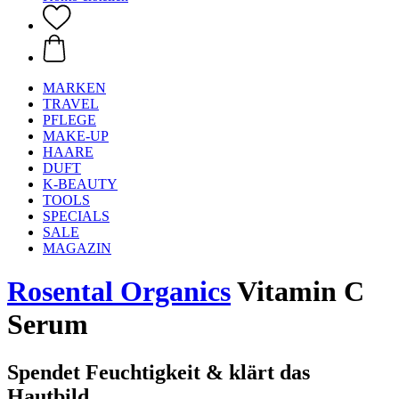
MARKEN
TRAVEL
PFLEGE
MAKE-UP
HAARE
DUFT
K-BEAUTY
TOOLS
SPECIALS
SALE
MAGAZIN
Rosental Organics
Vitamin C
Serum
Spendet Feuchtigkeit & klärt das
Hautbild