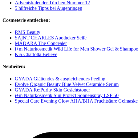
Adventskalender Türchen Nummer 12
5 hilfreiche Tipps bei Augenringen
Cosmeterie entdecken:
RMS Beauty
SAINT CHARLES Apotheker Seife
MÁDARA The Concealer
i+m Naturkosmetik Wild Life for Men Shower Gel & Shampo
Kia-Charlotta Believe
Neuheiten:
GYADA Glättendes & ausgleichendes Peeling
Evolve Organic Beauty Blue Velvet Ceramide Serum
GYADA Re:Purity Skin Gesichtstoner
i+m Naturkosmetik Sun Protect Sonnenspray LSF 50
Special Care Evening Glow AHA/BHA Fruchtsäure Gelmaske