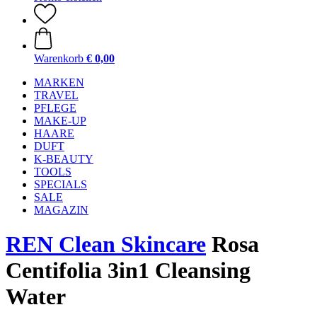
Warenkorb
€ 0,00
MARKEN
TRAVEL
PFLEGE
MAKE-UP
HAARE
DUFT
K-BEAUTY
TOOLS
SPECIALS
SALE
MAGAZIN
REN Clean Skincare
Rosa
Centifolia 3in1 Cleansing
Water