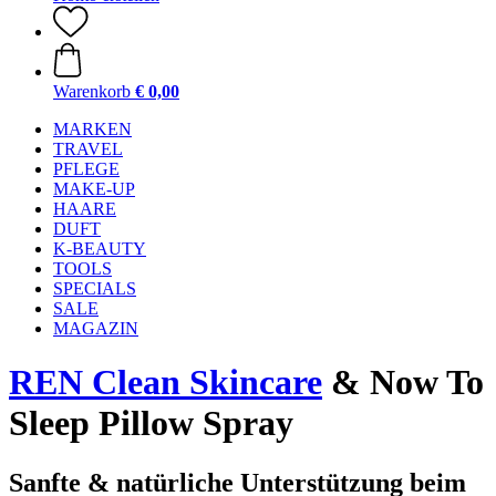
Warenkorb
€ 0,00
MARKEN
TRAVEL
PFLEGE
MAKE-UP
HAARE
DUFT
K-BEAUTY
TOOLS
SPECIALS
SALE
MAGAZIN
REN Clean Skincare
& Now To
Sleep Pillow Spray
Sanfte & natürliche Unterstützung beim