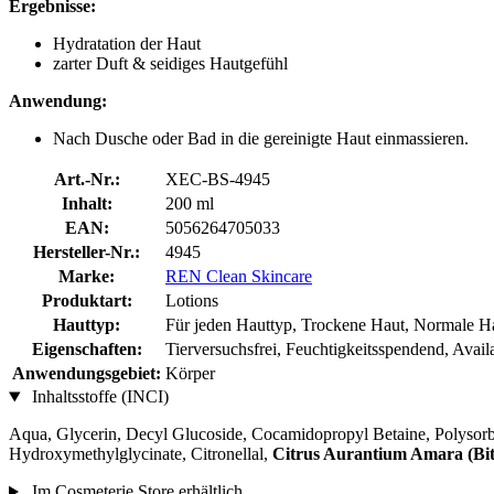
Ergebnisse:
Hydratation der Haut
zarter Duft & seidiges Hautgefühl
Anwendung:
Nach Dusche oder Bad in die gereinigte Haut einmassieren.
Art.-Nr.:
XEC-BS-4945
Inhalt:
200 ml
EAN:
5056264705033
Hersteller-Nr.:
4945
Marke:
REN Clean Skincare
Produktart:
Lotions
Hauttyp:
Für jeden Hauttyp, Trockene Haut, Normale Ha
Eigenschaften:
Tierversuchsfrei, Feuchtigkeitsspendend, Avai
Anwendungsgebiet:
Körper
Inhaltsstoffe (INCI)
Aqua, Glycerin, Decyl Glucoside, Cocamidopropyl Betaine, Polysor
Hydroxymethylglycinate, Citronellal,
Citrus Aurantium Amara (Bit
Im Cosmeterie Store erhältlich