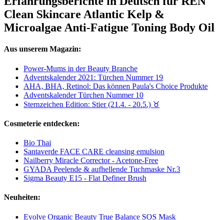
Erfahrungsberichte in Deutsch für REN
Clean Skincare Atlantic Kelp &
Microalgae Anti-Fatigue Toning Body Oil
Aus unserem Magazin:
Power-Mums in der Beauty Branche
Adventskalender 2021: Türchen Nummer 19
AHA, BHA, Retinol: Das können Paula's Choice Produkte
Adventskalender Türchen Nummer 10
Sternzeichen Edition: Stier (21.4. - 20.5.) ♉︎
Cosmeterie entdecken:
Bio Thai
Santaverde FACE CARE cleansing emulsion
Nailberry Miracle Corrector - Acetone-Free
GYADA Peelende & aufhellende Tuchmaske Nr.3
Sigma Beauty E15 - Flat Definer Brush
Neuheiten:
Evolve Organic Beauty True Balance SOS Mask