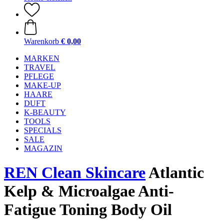
Warenkorb
€ 0,00
MARKEN
TRAVEL
PFLEGE
MAKE-UP
HAARE
DUFT
K-BEAUTY
TOOLS
SPECIALS
SALE
MAGAZIN
REN Clean Skincare
Atlantic
Kelp & Microalgae Anti-
Fatigue Toning Body Oil