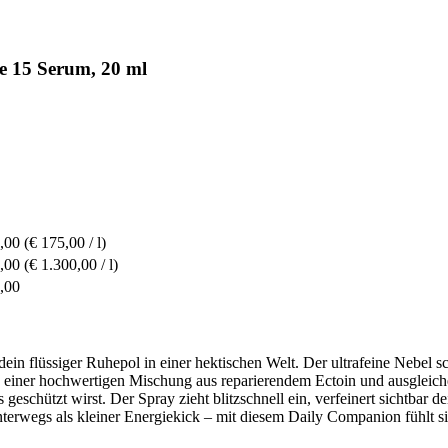
e 15 Serum, 20 ml
,00
(€ 175,00 / l)
,00
(€ 1.300,00 / l)
,00
 dein flüssiger Ruhepol in einer hektischen Welt. Der ultrafeine Nebel 
k einer hochwertigen Mischung aus reparierendem Ectoin und ausgleich
eschützt wirst. Der Spray zieht blitzschnell ein, verfeinert sichtbar de
terwegs als kleiner Energiekick – mit diesem Daily Companion fühlt sic