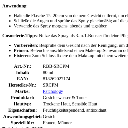
Anwendung
:
Halte die Flasche 15–20 cm von deinem Gesicht entfernt, um ei
Schließe die Augen und sprühe das Spray gleichmäßig auf die 
Verwende das Spray morgens, abends und tagsüber.
Cosmeterie-Tipps
: Nutze das Spray als 3-in-1-Booster für deine Pfle
Vorbereiten
: Besprühe dein Gesicht nach der Reinigung, um de
Primen
: Befeuchte anschließend einen Make-up-Schwamm oder
Fixieren
: Zum Schluss fixiere dein Make-up mit einem weiteren
Art.-Nr.:
RBB-SRCPM
Inhalt:
80 ml
EAN:
818262027174
Hersteller-Nr.:
SRCPM
Marke:
Patchology
Produktart:
Gesichtswasser & Toner
Hauttyp:
Trockene Haut, Sensible Haut
Eigenschaften:
Feuchtigkeitsspendend, antioxidant
Anwendungsgebiet:
Gesicht
Speziell für:
Frauen, Männer