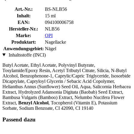
Art.-Nr.:
BS-NLB56
Inhalt:
15 ml
EAN:
094100006758
Hersteller-Nr.:
NLB56
Marke:
OPI
Produktart:
Nagellacke
Anwendungsgebiet:
Nägel
Inhaltsstoffe (INCI)
Butyl Acetate, Ethyl Acetate, Polyvinyl Butyrate,
Tosylamide/Epoxy Resin, Acetyl Tributyl Citrate, Silicia, N-Butyl
Alcohol, Benzophenone-1, Caprylic/Capric Triglyceride, Isosorbide
Dicaprylate, Capryloyl Glycerin / Sebacic Acid Copolymer,
Helianthus Annus (Sunflower) Seed Oil, Aqua, Salicornia Herbacea
Extract, Hydrolyzed Adansonia Digitata (Baobab) Seed Extract,
Bambusa Vulgaris (Bamboo) Extract, Nelumbo Nucifera Flower
Extract,
Benzyl Alcohol
, Tocopherol (Vitamin E), Potassium
Sorbate, Sodium Benzoate, CI 42090, CI 19140
Passend dazu