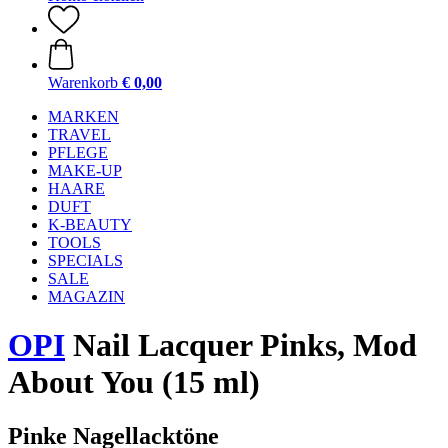
Warenkorb
€ 0,00
MARKEN
TRAVEL
PFLEGE
MAKE-UP
HAARE
DUFT
K-BEAUTY
TOOLS
SPECIALS
SALE
MAGAZIN
OPI
Nail Lacquer Pinks, Mod
About You (15 ml)
Pinke Nagellacktöne