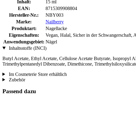
Inhalt:
15 ml
EAN:
8715309908804
Hersteller-Nr.:
NBY003
Marke:
Nailberry
Produktart:
Nagellacke
Eigenschaften:
Vegan, Halal, Sicher in der Schwangerschaft, A
Anwendungsgebiet:
Nägel
Inhaltsstoffe (INCI)
Butyl Acetate, Ethyl Acetate, Cellulose Acetate Butyrate, Isopropyl 
Trimethylpentanedyl Dibenzoate, Dimethicone, Trimethylsiloxysilicat
Im Cosmeterie Store erhältlich
Zubehör
Passend dazu