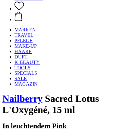
MARKEN
TRAVEL
PFLEGE
MAKE-UP
HAARE
DUFT
K-BEAUTY
TOOLS
SPECIALS
SALE
MAGAZIN
Nailberry
Sacred Lotus
L'Oxygéné, 15 ml
In leuchtendem Pink