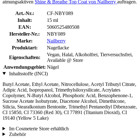
atmungsaktiven
Shine & Breathe Top Coat von Nailberry
auftragen.
Art.-Nr.:
CF-NBY089
Inhalt:
15 ml
EAN:
5060525480508
Hersteller-Nr.:
NBY089
Marke:
Nailberry
Produktart:
Nagellacke
Vegan, Halal, Alkoholfrei, Tierversuchsfrei,
Eigenschaften:
Available @ Store
Anwendungsgebiet:
Nägel
Inhaltsstoffe (INCI)
Butyl Acetate, Ethyl Acetate, Nitrocellulose, Acetyl Tributyl Citrate,
Adipic Acid, Isopropanol, Trimethylsiloxysilicate, Acrylates
Copolymer, N-Butyl Alcohol, Phosphoric Acid, Benzophenone-1,
Sucrose Acetate Isobutyrate, Diacetone Alcohol, Dimethicone,
Silicia, Stearalkonium Bentonite, Trimethyl Pentanediyl Dibenzoate,
CI 15850, CI 73360 (Red 30), CI 77891 (Titanium Dioxid), CI
19140 (Yellow 5 Lake)
Im Cosmeterie Store erhältlich
Zubehör