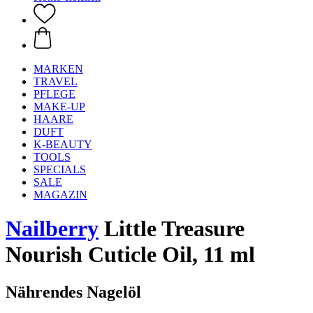
MARKEN
TRAVEL
PFLEGE
MAKE-UP
HAARE
DUFT
K-BEAUTY
TOOLS
SPECIALS
SALE
MAGAZIN
Nailberry
Little Treasure
Nourish Cuticle Oil, 11 ml
Nährendes Nagelöl