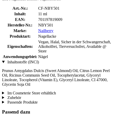
Art.-Nr.:
CF-NBY501
Inhalt:
11 ml
EAN:
701197819009
Hersteller-Nr.:
NBY501
Marke:
Nailberry
Produktart:
Nagellacke
Vegan, Halal, Sicher in der Schwangerschaft,
Eigenschaften:
Alkoholfrei, Tierversuchsfrei, Available @
Store
Anwendungsgebiet:
Nägel
Inhaltsstoffe (INCI)
Prunus Amygdalus Dulcis (Sweet Almond) Oil, Citrus Lemon Peel
Oil, Ricinus Communis Seed Oil, Tocopherylacetat, Glyceryl
Linoleate, Tocopherol (Vitamin E), Glyceryl Linoleate, CI 47000,
Glycerin Soja Oil
Im Cosmeterie Store erhältlich
Zubehör
Passende Produkte
Passend dazu