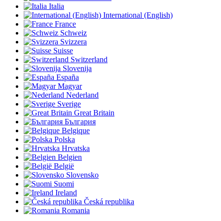
Italia
International (English)
France
Schweiz
Svizzera
Suisse
Switzerland
Slovenija
España
Magyar
Nederland
Sverige
Great Britain
България
Belgique
Polska
Hrvatska
Belgien
België
Slovensko
Suomi
Ireland
Česká republika
Romania