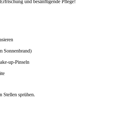
e Erfrischung und besänftigende Pflege!
asieren
em Sonnenbrand)
Make-up-Pinseln
äte
n Stellen sprühen.