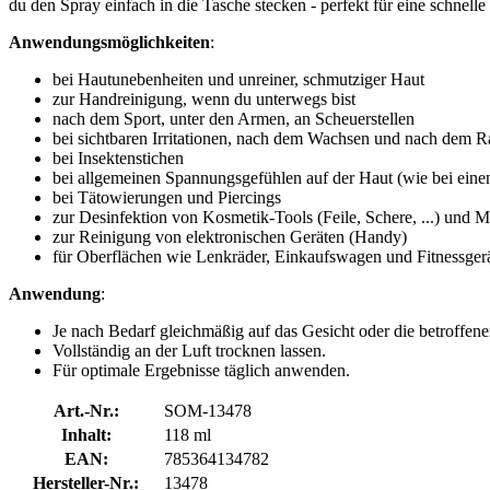
du den Spray einfach in die Tasche stecken - perfekt für eine schnell
Anwendungsmöglichkeiten
:
bei Hautunebenheiten und unreiner, schmutziger Haut
zur Handreinigung, wenn du unterwegs bist
nach dem Sport, unter den Armen, an Scheuerstellen
bei sichtbaren Irritationen, nach dem Wachsen und nach dem R
bei Insektenstichen
bei allgemeinen Spannungsgefühlen auf der Haut (wie bei ein
bei Tätowierungen und Piercings
zur Desinfektion von Kosmetik-Tools (Feile, Schere, ...) und 
zur Reinigung von elektronischen Geräten (Handy)
für Oberflächen wie Lenkräder, Einkaufswagen und Fitnessger
Anwendung
:
Je nach Bedarf gleichmäßig auf das Gesicht oder die betroffene
Vollständig an der Luft trocknen lassen.
Für optimale Ergebnisse täglich anwenden.
Art.-Nr.:
SOM-13478
Inhalt:
118 ml
EAN:
785364134782
Hersteller-Nr.:
13478