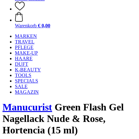
Warenkorb
€ 0,00
MARKEN
TRAVEL
PFLEGE
MAKE-UP
HAARE
DUFT
K-BEAUTY
TOOLS
SPECIALS
SALE
MAGAZIN
Manucurist
Green Flash Gel
Nagellack Nude & Rose,
Hortencia (15 ml)