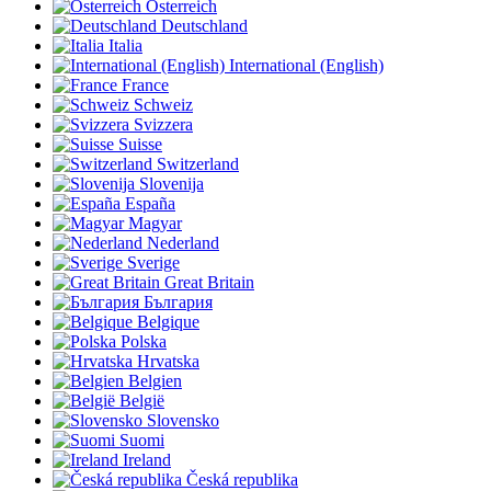
Österreich
Deutschland
Italia
International (English)
France
Schweiz
Svizzera
Suisse
Switzerland
Slovenija
España
Magyar
Nederland
Sverige
Great Britain
България
Belgique
Polska
Hrvatska
Belgien
België
Slovensko
Suomi
Ireland
Česká republika