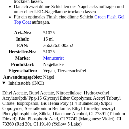
trocknen lassen.
Danach zwei dünne Schichten des Nagellacks auftragen und
unter einer LED-Nagellampe trocknen lassen.
Für ein optimales Finish eine dünne Schicht
Green Flash Gel
Top Coat
auftragen.
Art.-Nr.:
51025
Inhalt:
15 ml
EAN:
3662263500252
Hersteller-Nr.:
51025
Marke:
Manucurist
Produktart:
Nagellacke
Eigenschaften:
Vegan, Tierversuchsfrei
Anwendungsgebiet:
Nägel
Inhaltsstoffe (INCI)
Ethyl Acetate, Butyl Acetate, Nitrocellulose, Hydroxyethyl
Acrylate/Ipdi/ Ppg-15 Glyceryl Ether Copolymer, Acetyl Tributyl
Citrate, Isopropanol, Bis-Hema Poly (1,4-Butanediol)-9/Ipdi
Copolymer, Stearalkonium Bentonite, Ethyl Trimethylbenzoyl
Phenylphosphinate, Silicia, Diacetone Alcohol, CI 77891 (Titanium
Dioxid), Bht, Phosphoric Acid, CI 77742 (Manganese Violet), CI
73360 (Red 30), CI 19140 (Yellow 5 Lake)