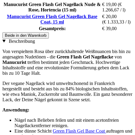
Manucurist Green Flash Gel Nagellack Nude &
€ 19,00
(€
Rose, Hortencia (15 ml)
1.266,67 / l)
Manucurist Green Flash Gel Nagellack Base
€ 20,00
Coat, 15 ml
(€ 1.333,33 / l)
Gesamtpreis:
€ 39,00
Beide in den Warenkorb
Beschreibung
Von verspieltem Rosa über zurückhaltende Weißnuancen bis hin zu
angesagten Nudetönen - die
Green Flash Gel Nagellacke
von
Manucurist
treffen bestimmt jeden Geschmack. Hochwertige
Inhaltsstoffe und eine revolutionäre Formulierung geben dem Lack
bis zu 10 Tage Halt.
Der vegane Nagellack wird umweltschonend in Frankreich
hergestellt und besteht aus bis zu 84% biologischen Inhaltsstoffen,
wie etwa Maniok, Zuckerrohr und Baumwolle. Ein ganz besonderer
Lack, der Deine Nägel gekonnt in Szene setzt.
Anwendung:
Nägel nach Belieben feilen und mit einem acetonfreien
Nagellackentferner reinigen.
Eine dünne Schicht
Green Flash Gel Base Coat
auftragen und