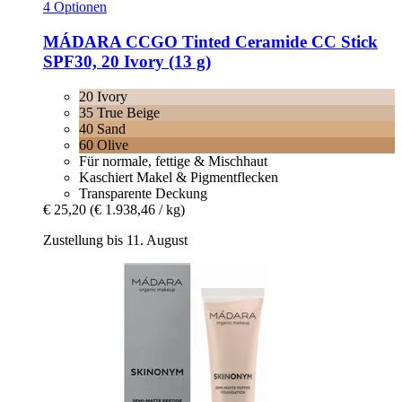
4 Optionen
MÁDARA
CCGO Tinted Ceramide CC Stick
SPF30, 20 Ivory (13 g)
20 Ivory
35 True Beige
40 Sand
60 Olive
Für normale, fettige & Mischhaut
Kaschiert Makel & Pigmentflecken
Transparente Deckung
€ 25,20
(€ 1.938,46 / kg)
Zustellung bis 11. August