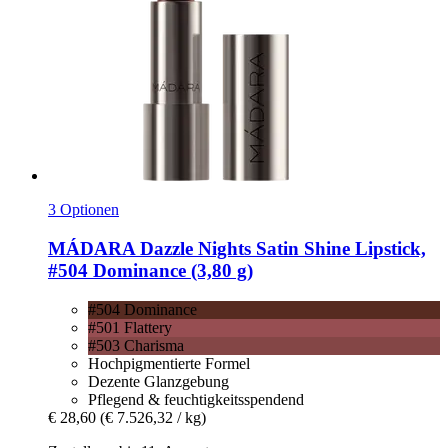
3 Optionen
MÁDARA
Dazzle Nights Satin Shine Lipstick,
#504 Dominance (3,80 g)
#504 Dominance
#501 Flattery
#503 Charisma
Hochpigmentierte Formel
Dezente Glanzgebung
Pflegend & feuchtigkeitsspendend
€ 28,60
(€ 7.526,32 / kg)