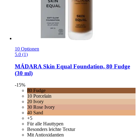
10 Optionen
5.0 (1)
MÁDARA
Skin Equal Foundation, 80 Fudge
(30 ml)
-15%
80 Fudge
10 Porcelain
20 Ivory
30 Rose Ivory
40 Sand
+5
Für alle Hauttypen
Besonders leichte Textur
Mit Antioxidantien