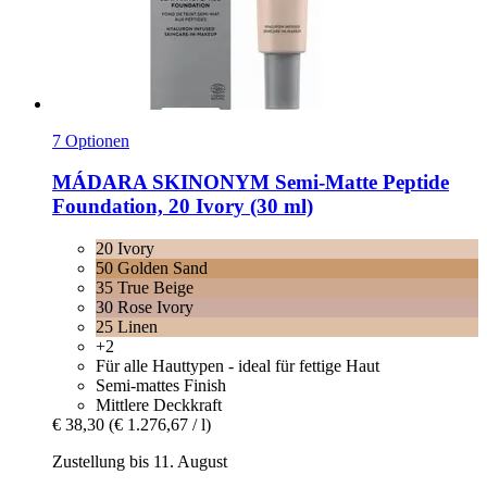
7 Optionen
MÁDARA
SKINONYM Semi-​Matte Peptide
Foundation, 20 Ivory (30 ml)
20 Ivory
50 Golden Sand
35 True Beige
30 Rose Ivory
25 Linen
+2
Für alle Hauttypen - ideal für fettige Haut
Semi-mattes Finish
Mittlere Deckkraft
€ 38,30
(€ 1.276,67 / l)
Zustellung bis 11. August