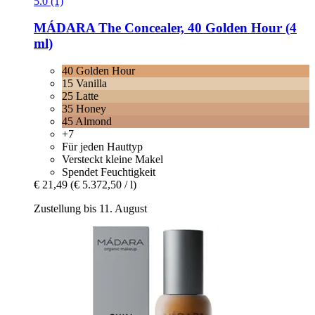
5.0 (1)
MÁDARA
The Concealer, 40 Golden Hour (4
ml)
40 Golden Hour
15 Vanilla
25 Latte
35 Honey
45 Almond
+7
Für jeden Hauttyp
Versteckt kleine Makel
Spendet Feuchtigkeit
€ 21,49
(€ 5.372,50 / l)
Zustellung bis 11. August