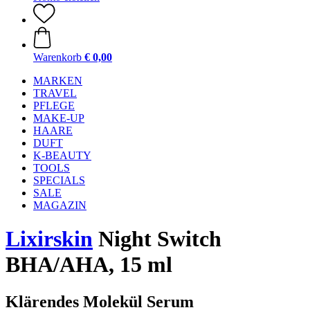
Warenkorb
€ 0,00
MARKEN
TRAVEL
PFLEGE
MAKE-UP
HAARE
DUFT
K-BEAUTY
TOOLS
SPECIALS
SALE
MAGAZIN
Lixirskin
Night Switch
BHA/AHA, 15 ml
Klärendes Molekül Serum