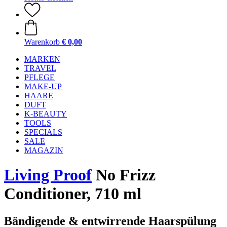
Warenkorb
€ 0,00
MARKEN
TRAVEL
PFLEGE
MAKE-UP
HAARE
DUFT
K-BEAUTY
TOOLS
SPECIALS
SALE
MAGAZIN
Living Proof
No Frizz
Conditioner, 710 ml
Bändigende & entwirrende Haarspülung