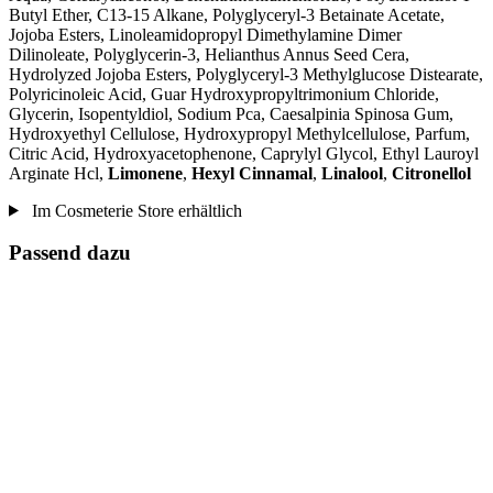
Butyl Ether, C13‐15 Alkane, Polyglyceryl-3 Betainate Acetate,
Jojoba Esters, Linoleamidopropyl Dimethylamine Dimer
Dilinoleate, Polyglycerin-3, Helianthus Annus Seed Cera,
Hydrolyzed Jojoba Esters, Polyglyceryl-3 Methylglucose Distearate,
Polyricinoleic Acid, Guar Hydroxypropyltrimonium Chloride,
Glycerin, Isopentyldiol, Sodium Pca, Caesalpinia Spinosa Gum,
Hydroxyethyl Cellulose, Hydroxypropyl Methylcellulose, Parfum,
Citric Acid, Hydroxyacetophenone, Caprylyl Glycol, Ethyl Lauroyl
Arginate Hcl,
Limonene
,
Hexyl Cinnamal
,
Linalool
,
Citronellol
Im Cosmeterie Store erhältlich
Passend dazu