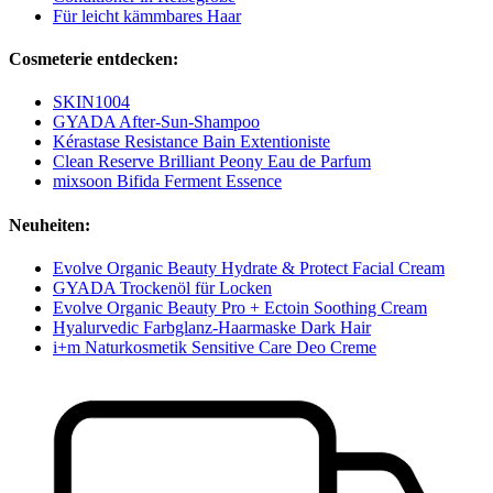
Für leicht kämmbares Haar
Cosmeterie entdecken:
SKIN1004
GYADA After-Sun-Shampoo
Kérastase Resistance Bain Extentioniste
Clean Reserve Brilliant Peony Eau de Parfum
mixsoon Bifida Ferment Essence
Neuheiten:
Evolve Organic Beauty Hydrate & Protect Facial Cream
GYADA Trockenöl für Locken
Evolve Organic Beauty Pro + Ectoin Soothing Cream
Hyalurvedic Farbglanz-Haarmaske Dark Hair
i+m Naturkosmetik Sensitive Care Deo Creme