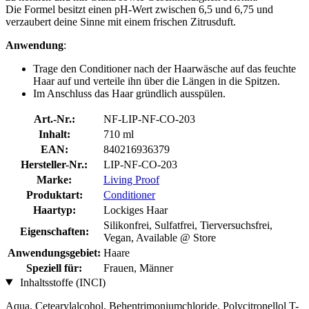
Die Formel besitzt einen pH-Wert zwischen 6,5 und 6,75 und
verzaubert deine Sinne mit einem frischen Zitrusduft.
Anwendung
:
Trage den Conditioner nach der Haarwäsche auf das feuchte
Haar auf und verteile ihn über die Längen in die Spitzen.
Im Anschluss das Haar gründlich ausspülen.
Art.-Nr.:
NF-LIP-NF-CO-203
Inhalt:
710 ml
EAN:
840216936379
Hersteller-Nr.:
LIP-NF-CO-203
Marke:
Living Proof
Produktart:
Conditioner
Haartyp:
Lockiges Haar
Silikonfrei, Sulfatfrei, Tierversuchsfrei,
Eigenschaften:
Vegan, Available @ Store
Anwendungsgebiet:
Haare
Speziell für:
Frauen, Männer
Inhaltsstoffe (INCI)
Aqua, Cetearylalcohol, Behentrimoniumchloride, Polycitronellol T-