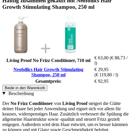
Häufig zusammen gekauft mit Neofollics Hair
Growth Stimulating Shampoo, 250 ml
€ 63,00
(€ 88,73 /
Living Proof No Frizz Conditioner, 710 ml
l)
Neofollics Hair Growth Stimulating
€ 29,95
Shampoo, 250 ml
(€ 119,80 / l)
Gesamtpreis:
€ 92,95
Beide in den Warenkorb
Beschreibung
Der
No Frizz Conditioner
von
Living Proof
steigert die Glätte
deiner Haare bei jeder Anwendung und eignet sich vor allem für
krauses, widerspenstiges Haar. Zusätzlich verbessert die Spülung die
allgemeine Haarstruktur sowie -qualität und steuert Frizz gezielt
entgegen. Außerdem wird dein Haar entwirrt, um es besser kämmen
zu können und mit Glanz sowie Geschmeidigkeit belohnt.