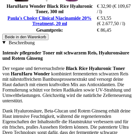
HaruHaru Wonder Black Rice Hyaluronic
€ 32,90
(€ 109,67
Toner, 300 ml
/ l)
Paula's Choice Clinical Niacinamide 20%
€ 53,55
Treatment, 20 ml
(€ 2.677,50 / l)
Gesamtpreis:
€ 86,45
Beide in den Warenkorb
Beschreibung
Intensiv pflegender Toner mit schwarzem Reis, Hyaluronsäure
und Rotem Ginseng
Der vegane und tierversuchsfreie
Black Rice Hyaluronic Toner
von
HaruHaru Wonder
kombiniert fermentierten schwarzen Reis
mit nährstoffreichem Bambussprossenextrakt und versorgt deine
Haut dadurch mit einem kraftvollen Mix aus Antioxidantien. Die
Formulierung schützt vor freien Radikalen sowie UV-Strahlung und
Umweltbelastungen. Gleichzeitig wird die natürliche Zellerneuerung
unterstützt.
Dank Hyaluronsäure, Beta-Glucan und Rotem Ginseng erhält deine
Haut intensive Feuchtigkeit, während die regenerierenden
Eigenschaften der Inhaltsstoffe die Hautstruktur verbessern und für
ein frisches, pralles Aussehen fördern können. Die patentierte Ultra
Deep Technology sorgt dafür, dass der fermentierte schwarze