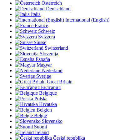
Österreich
Deutschland
Italia
International (English)
France
Schweiz
Svizzera
Suisse
Switzerland
Slovenija
España
Magyar
Nederland
Sverige
Great Britain
България
Belgique
Polska
Hrvatska
Belgien
België
Slovensko
Suomi
Ireland
Česká republika