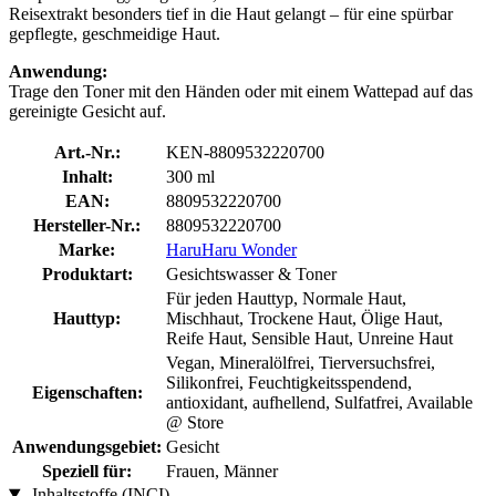
Reisextrakt besonders tief in die Haut gelangt – für eine spürbar
gepflegte, geschmeidige Haut.
Anwendung:
Trage den Toner mit den Händen oder mit einem Wattepad auf das
gereinigte Gesicht auf.
Art.-Nr.:
KEN-8809532220700
Inhalt:
300 ml
EAN:
8809532220700
Hersteller-Nr.:
8809532220700
Marke:
HaruHaru Wonder
Produktart:
Gesichtswasser & Toner
Für jeden Hauttyp, Normale Haut,
Hauttyp:
Mischhaut, Trockene Haut, Ölige Haut,
Reife Haut, Sensible Haut, Unreine Haut
Vegan, Mineralölfrei, Tierversuchsfrei,
Silikonfrei, Feuchtigkeitsspendend,
Eigenschaften:
antioxidant, aufhellend, Sulfatfrei, Available
@ Store
Anwendungsgebiet:
Gesicht
Speziell für:
Frauen, Männer
Inhaltsstoffe (INCI)