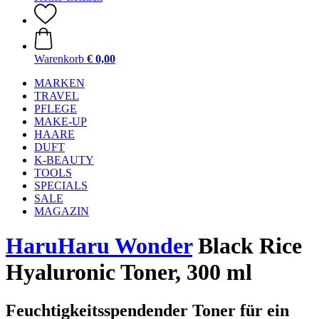
Warenkorb
€ 0,00
MARKEN
TRAVEL
PFLEGE
MAKE-UP
HAARE
DUFT
K-BEAUTY
TOOLS
SPECIALS
SALE
MAGAZIN
HaruHaru Wonder
Black Rice
Hyaluronic Toner, 300 ml
Feuchtigkeitsspendender Toner für ein