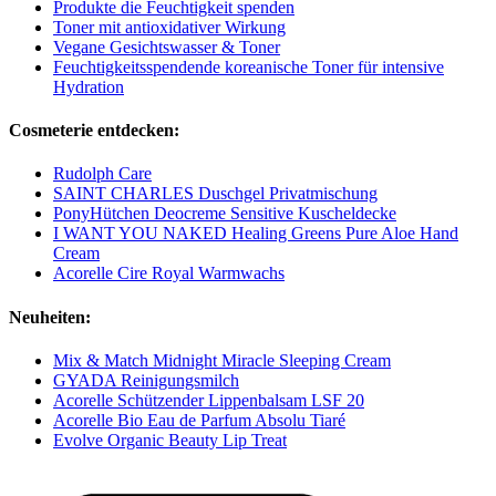
Produkte die Feuchtigkeit spenden
Toner mit antioxidativer Wirkung
Vegane Gesichtswasser & Toner
Feuchtigkeitsspendende koreanische Toner für intensive
Hydration
Cosmeterie entdecken:
Rudolph Care
SAINT CHARLES Duschgel Privatmischung
PonyHütchen Deocreme Sensitive Kuscheldecke
I WANT YOU NAKED Healing Greens Pure Aloe Hand
Cream
Acorelle Cire Royal Warmwachs
Neuheiten:
Mix & Match Midnight Miracle Sleeping Cream
GYADA Reinigungsmilch
Acorelle Schützender Lippenbalsam LSF 20
Acorelle Bio Eau de Parfum Absolu Tiaré
Evolve Organic Beauty Lip Treat