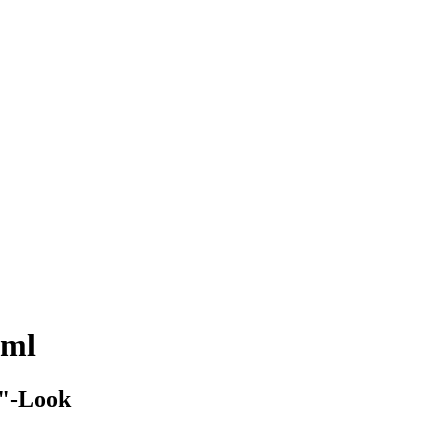
 ml
t"-Look