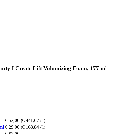
uty I Create Lift Volumizing Foam, 177 ml
€ 53,00
(€ 441,67 / l)
ml
€ 29,00
(€ 163,84 / l)
€ 82,00