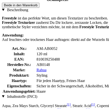
Beide in den Warenkorb
Beschreibung
Freestyle
ist das perfekte Wort, um diesen Texturizer zu beschreiben.
Freestyle Texturizer
zauberst Du Dir lockere, zerzauste Locken, die 
synthetische Styler verzichten möchte, ist mit dem
Freestyle Textur
Anwendung:
Auf feuchtes oder trockenes Haar auftragen: direkt auf die Wurzeln f
Art.-Nr.:
AM-AB0052
Inhalt:
120 ml
EAN:
810039250488
Hersteller-Nr.:
AB0148
Marke:
Rahua
Produktart:
Styling
Haartyp:
Für jeden Haartyp, Feines Haar
Eigenschaften:
Sicher in der Schwangerschaft, Alkoholfrei, Min
Anwendungsgebiet:
Haare
Inhaltsstoffe (INCI)
[1]
[1]
Aqua, Zea Mays Starch, Glyceryl Stearate
, Stearic Acid
, Copern