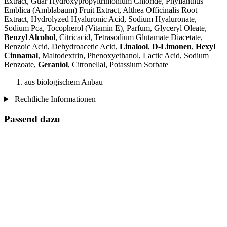
Extract, Guar Hydroxypropyltrimonium Chloride, Phyllanthus
Emblica (Amblabaum) Fruit Extract, Althea Officinalis Root
Extract, Hydrolyzed Hyaluronic Acid, Sodium Hyaluronate,
Sodium Pca, Tocopherol (Vitamin E), Parfum, Glyceryl Oleate,
Benzyl Alcohol
, Citricacid, Tetrasodium Glutamate Diacetate,
Benzoic Acid, Dehydroacetic Acid,
Linalool
,
D-Limonen
,
Hexyl
Cinnamal
, Maltodextrin, Phenoxyethanol, Lactic Acid, Sodium
Benzoate,
Geraniol
, Citronellal, Potassium Sorbate
aus biologischem Anbau
Rechtliche Informationen
Passend dazu