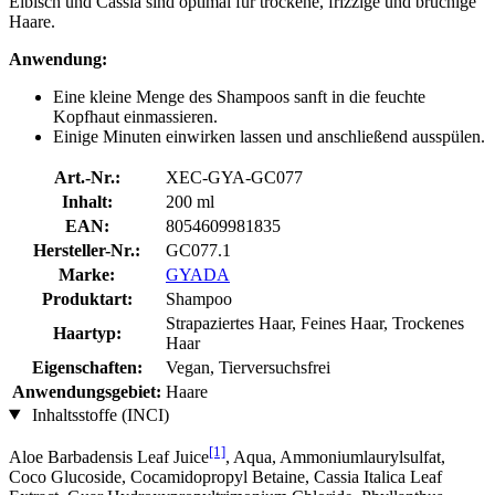
Eibisch und Cassia sind optimal für trockene, frizzige und brüchige
Haare.
Anwendung:
Eine kleine Menge des Shampoos sanft in die feuchte
Kopfhaut einmassieren.
Einige Minuten einwirken lassen und anschließend ausspülen.
Art.-Nr.:
XEC-GYA-GC077
Inhalt:
200 ml
EAN:
8054609981835
Hersteller-Nr.:
GC077.1
Marke:
GYADA
Produktart:
Shampoo
Strapaziertes Haar, Feines Haar, Trockenes
Haartyp:
Haar
Eigenschaften:
Vegan, Tierversuchsfrei
Anwendungsgebiet:
Haare
Inhaltsstoffe (INCI)
[1]
Aloe Barbadensis Leaf Juice
, Aqua, Ammoniumlaurylsulfat,
Coco Glucoside, Cocamidopropyl Betaine, Cassia Italica Leaf