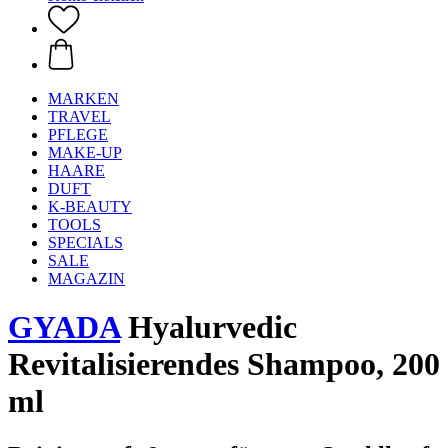
MARKEN
TRAVEL
PFLEGE
MAKE-UP
HAARE
DUFT
K-BEAUTY
TOOLS
SPECIALS
SALE
MAGAZIN
GYADA
Hyalurvedic
Revitalisierendes Shampoo, 200
ml