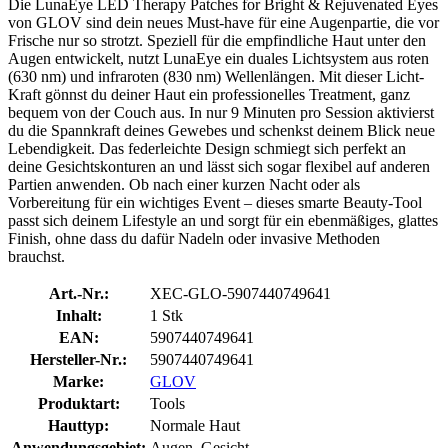
Die LunaEye LED Therapy Patches for Bright & Rejuvenated Eyes
von GLOV sind dein neues Must-have für eine Augenpartie, die vor
Frische nur so strotzt. Speziell für die empfindliche Haut unter den
Augen entwickelt, nutzt LunaEye ein duales Lichtsystem aus roten
(630 nm) und infraroten (830 nm) Wellenlängen. Mit dieser Licht-
Kraft gönnst du deiner Haut ein professionelles Treatment, ganz
bequem von der Couch aus. In nur 9 Minuten pro Session aktivierst
du die Spannkraft deines Gewebes und schenkst deinem Blick neue
Lebendigkeit. Das federleichte Design schmiegt sich perfekt an
deine Gesichtskonturen an und lässt sich sogar flexibel auf anderen
Partien anwenden. Ob nach einer kurzen Nacht oder als
Vorbereitung für ein wichtiges Event – dieses smarte Beauty-Tool
passt sich deinem Lifestyle an und sorgt für ein ebenmäßiges, glattes
Finish, ohne dass du dafür Nadeln oder invasive Methoden
brauchst.
Art.-Nr.:
XEC-GLO-5907440749641
Inhalt:
1 Stk
EAN:
5907440749641
Hersteller-Nr.:
5907440749641
Marke:
GLOV
Produktart:
Tools
Hauttyp:
Normale Haut
Anwendungsgebiet:
Augen, Gesicht