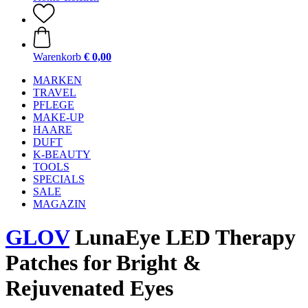
Warenkorb
€ 0,00
MARKEN
TRAVEL
PFLEGE
MAKE-UP
HAARE
DUFT
K-BEAUTY
TOOLS
SPECIALS
SALE
MAGAZIN
GLOV
LunaEye LED Therapy
Patches for Bright &
Rejuvenated Eyes