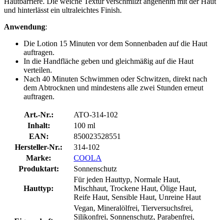
Hautbarriere. Die weiche Textur verschmilzt angenehm mit der Haut
und hinterlässt ein ultraleichtes Finish.
Anwendung
:
Die Lotion 15 Minuten vor dem Sonnenbaden auf die Haut
auftragen.
In die Handfläche geben und gleichmäßig auf die Haut
verteilen.
Nach 40 Minuten Schwimmen oder Schwitzen, direkt nach
dem Abtrocknen und mindestens alle zwei Stunden erneut
auftragen.
Art.-Nr.:
ATO-314-102
Inhalt:
100 ml
EAN:
850023528551
Hersteller-Nr.:
314-102
Marke:
COOLA
Produktart:
Sonnenschutz
Für jeden Hauttyp, Normale Haut,
Hauttyp:
Mischhaut, Trockene Haut, Ölige Haut,
Reife Haut, Sensible Haut, Unreine Haut
Vegan, Mineralölfrei, Tierversuchsfrei,
Silikonfrei, Sonnenschutz, Parabenfrei,