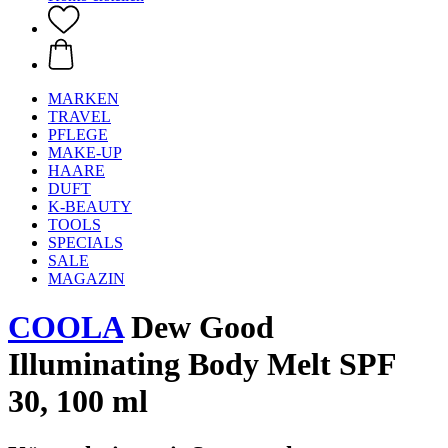
MARKEN
TRAVEL
PFLEGE
MAKE-UP
HAARE
DUFT
K-BEAUTY
TOOLS
SPECIALS
SALE
MAGAZIN
COOLA
Dew Good
Illuminating Body Melt SPF
30, 100 ml