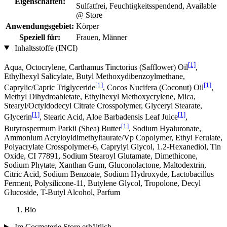
Eigenschaften:
Sulfatfrei, Feuchtigkeitsspendend, Available
@ Store
Anwendungsgebiet:
Körper
Speziell für:
Frauen, Männer
Inhaltsstoffe (INCI)
[1]
Aqua, Octocrylene, Carthamus Tinctorius (Safflower) Oil
,
Ethylhexyl Salicylate, Butyl Methoxydibenzoylmethane,
[1]
[1]
Caprylic/Capric Triglyceride
, Cocos Nucifera (Coconut) Oil
,
Methyl Dihydroabietate, Ethylhexyl Methoxycrylene, Mica,
Stearyl/Octyldodecyl Citrate Crosspolymer, Glyceryl Stearate,
[1]
[1]
Glycerin
, Stearic Acid, Aloe Barbadensis Leaf Juice
,
[1]
Butyrospermum Parkii (Shea) Butter
, Sodium Hyaluronate,
Ammonium Acryloyldimethyltaurate/Vp Copolymer, Ethyl Ferulate,
Polyacrylate Crosspolymer-6, Caprylyl Glycol, 1.2-Hexanediol, Tin
Oxide, CI 77891, Sodium Stearoyl Glutamate, Dimethicone,
Sodium Phytate, Xanthan Gum, Gluconolactone, Maltodextrin,
Citric Acid, Sodium Benzoate, Sodium Hydroxyde, Lactobacillus
Ferment, Polysilicone-11, Butylene Glycol, Tropolone, Decyl
Glucoside, T-Butyl Alcohol, Parfum
Bio
Im Cosmeterie Store erhältlich