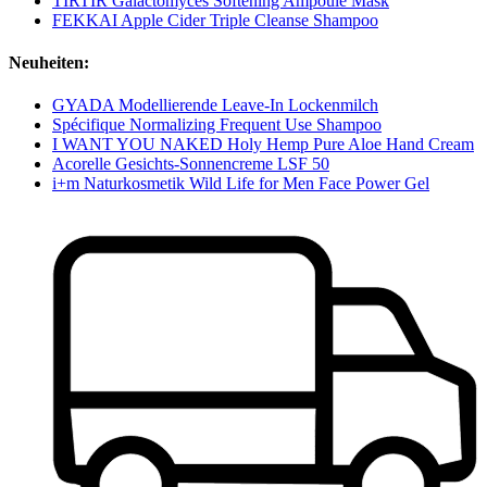
TIRTIR Galactomyces Softening Ampoule Mask
FEKKAI Apple Cider Triple Cleanse Shampoo
Neuheiten:
GYADA Modellierende Leave-In Lockenmilch
Spécifique Normalizing Frequent Use Shampoo
I WANT YOU NAKED Holy Hemp Pure Aloe Hand Cream
Acorelle Gesichts-Sonnencreme LSF 50
i+m Naturkosmetik Wild Life for Men Face Power Gel