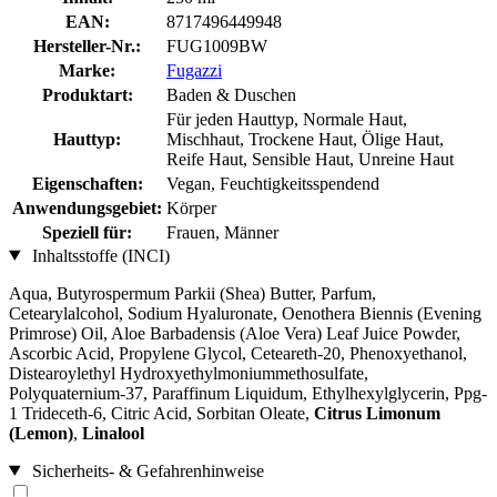
EAN:
8717496449948
Hersteller-Nr.:
FUG1009BW
Marke:
Fugazzi
Produktart:
Baden & Duschen
Für jeden Hauttyp, Normale Haut,
Hauttyp:
Mischhaut, Trockene Haut, Ölige Haut,
Reife Haut, Sensible Haut, Unreine Haut
Eigenschaften:
Vegan, Feuchtigkeitsspendend
Anwendungsgebiet:
Körper
Speziell für:
Frauen, Männer
Inhaltsstoffe (INCI)
Aqua, Butyrospermum Parkii (Shea) Butter, Parfum,
Cetearylalcohol, Sodium Hyaluronate, Oenothera Biennis (Evening
Primrose) Oil, Aloe Barbadensis (Aloe Vera) Leaf Juice Powder,
Ascorbic Acid, Propylene Glycol, Ceteareth-20, Phenoxyethanol,
Distearoylethyl Hydroxyethylmoniummethosulfate,
Polyquaternium-37, Paraffinum Liquidum, Ethylhexylglycerin, Ppg-
1 Trideceth-6, Citric Acid, Sorbitan Oleate,
Citrus Limonum
(Lemon)
,
Linalool
Sicherheits- & Gefahrenhinweise