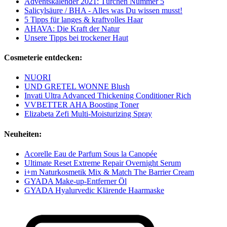
Adventskalender 2021: Türchen Nummer 5
Salicylsäure / BHA - Alles was Du wissen musst!
5 Tipps für langes & kraftvolles Haar
AHAVA: Die Kraft der Natur
Unsere Tipps bei trockener Haut
Cosmeterie entdecken:
NUORI
UND GRETEL WONNE Blush
Invati Ultra Advanced Thickening Conditioner Rich
VVBETTER AHA Boosting Toner
Elizabeta Zefi Multi-Moisturizing Spray
Neuheiten:
Acorelle Eau de Parfum Sous la Canopée
Ultimate Reset Extreme Repair Overnight Serum
i+m Naturkosmetik Mix & Match The Barrier Cream
GYADA Make-up-Entferner Öl
GYADA Hyalurvedic Klärende Haarmaske