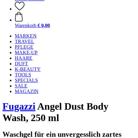
Warenkorb
€ 0,00
MARKEN
TRAVEL
PFLEGE
MAKE-UP
HAARE
DUFT
K-BEAUTY
TOOLS
SPECIALS
SALE
MAGAZIN
Fugazzi
Angel Dust Body
Wash, 250 ml
Waschgel für ein unvergesslich zartes