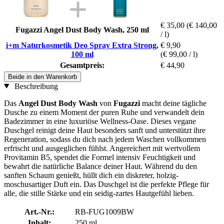
€ 35,00
(€ 140,00
Fugazzi Angel Dust Body Wash, 250 ml
/ l)
i+m Naturkosmetik Deo Spray Extra Strong,
€ 9,90
100 ml
(€ 99,00 / l)
Gesamtpreis:
€ 44,90
Beide in den Warenkorb
Beschreibung
Das
Angel Dust Body Wash
von
Fugazzi
macht deine tägliche
Dusche zu einem Moment der puren Ruhe und verwandelt dein
Badezimmer in eine luxuriöse Wellness-Oase. Dieses vegane
Duschgel reinigt deine Haut besonders sanft und unterstützt ihre
Regeneration, sodass du dich nach jedem Waschen vollkommen
erfrischt und ausgeglichen fühlst. Angereichert mit wertvollem
Provitamin B5, spendet die Formel intensiv Feuchtigkeit und
bewahrt die natürliche Balance deiner Haut. Während du den
sanften Schaum genießt, hüllt dich ein diskreter, holzig-
moschusartiger Duft ein. Das Duschgel ist die perfekte Pflege für
alle, die stille Stärke und ein seidig-zartes Hautgefühl lieben.
Art.-Nr.:
RB-FUG1009BW
Inhalt:
250 ml