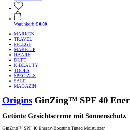
Warenkorb
€ 0,00
MARKEN
TRAVEL
PFLEGE
MAKE-UP
HAARE
DUFT
K-BEAUTY
TOOLS
SPECIALS
SALE
MAGAZIN
Origins
GinZing™ SPF 40 Energy
Getönte Gesichtscreme mit Sonnenschutz
GinZing™ SPF 40 Energy-Boosting Tinted Moisturizer