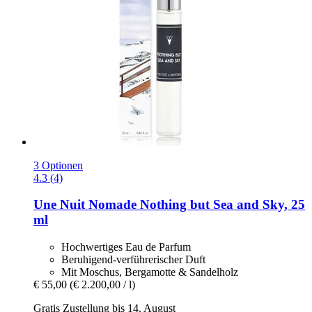
3 Optionen
4.3 (4)
Une Nuit Nomade
Nothing but Sea and Sky, 25
ml
Hochwertiges Eau de Parfum
Beruhigend-verführerischer Duft
Mit Moschus, Bergamotte & Sandelholz
€ 55,00
(€ 2.200,00 / l)
Gratis Zustellung bis 14. August