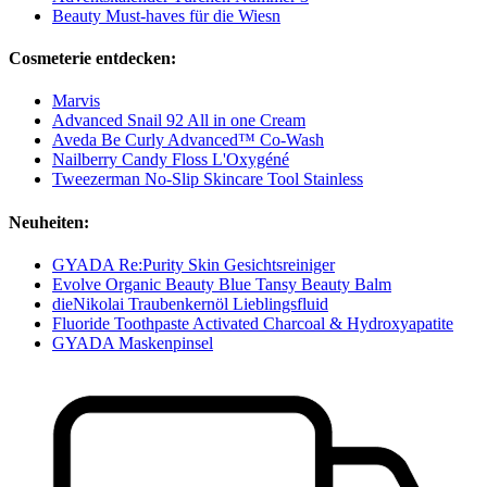
Beauty Must-haves für die Wiesn
Cosmeterie entdecken:
Marvis
Advanced Snail 92 All in one Cream
Aveda Be Curly Advanced™ Co-Wash
Nailberry Candy Floss L'Oxygéné
Tweezerman No-Slip Skincare Tool Stainless
Neuheiten:
GYADA Re:Purity Skin Gesichtsreiniger
Evolve Organic Beauty Blue Tansy Beauty Balm
dieNikolai Traubenkernöl Lieblingsfluid
Fluoride Toothpaste Activated Charcoal & Hydroxyapatite
GYADA Maskenpinsel