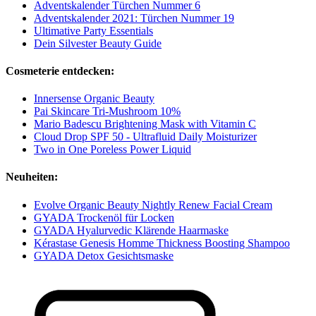
Adventskalender Türchen Nummer 6
Adventskalender 2021: Türchen Nummer 19
Ultimative Party Essentials
Dein Silvester Beauty Guide
Cosmeterie entdecken:
Innersense Organic Beauty
Pai Skincare Tri-Mushroom 10%
Mario Badescu Brightening Mask with Vitamin C
Cloud Drop SPF 50 - Ultrafluid Daily Moisturizer
Two in One Poreless Power Liquid
Neuheiten:
Evolve Organic Beauty Nightly Renew Facial Cream
GYADA Trockenöl für Locken
GYADA Hyalurvedic Klärende Haarmaske
Kérastase Genesis Homme Thickness Boosting Shampoo
GYADA Detox Gesichtsmaske