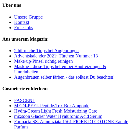
Über uns
Unsere Gruppe
Kontakt
Freie Jobs
Aus unserem Magazin:
5 hilfreiche Tipps bei Augenringen
Adventskalender 2021: Türchen Nummer 13
Make-up-Pinsel richtig reinigen
Maskne - diese Tipps helfen bei Hautreizungen &
Unreinheiten
Augenbrauen selber färben - das solltest Du beachten!
Cosmeterie entdecken:
FASCENT
MEDI-PEEL Peptide-Tox Bor Ampoule
Hydra-Cream Light Fresh Moisturizing Care
mixsoon Glacier Water Hyaluronic Acid Serum
Farmacia SS. Annunziata 1561 FIORE DI COTONE Eau de
Parfum