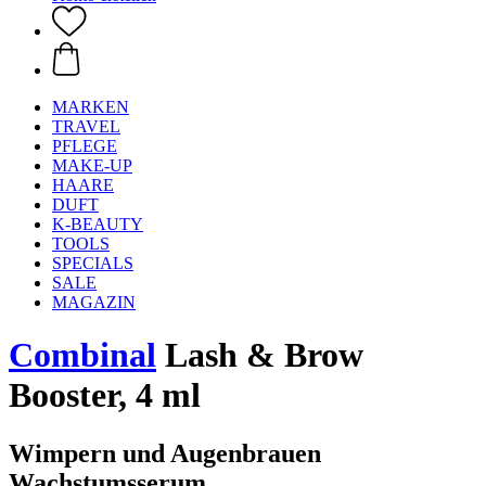
MARKEN
TRAVEL
PFLEGE
MAKE-UP
HAARE
DUFT
K-BEAUTY
TOOLS
SPECIALS
SALE
MAGAZIN
Combinal
Lash & Brow
Booster, 4 ml
Wimpern und Augenbrauen
Wachstumsserum