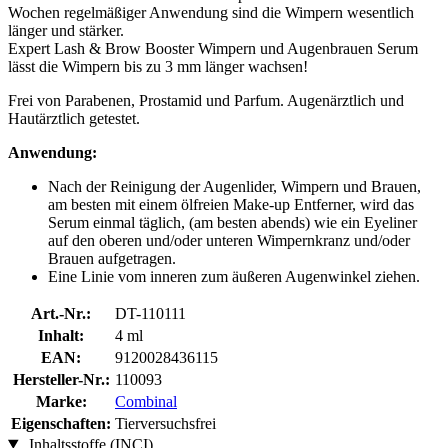
Wochen regelmäßiger Anwendung sind die Wimpern wesentlich
länger und stärker.
Expert Lash & Brow Booster Wimpern und Augenbrauen Serum
lässt die Wimpern bis zu 3 mm länger wachsen!
Frei von Parabenen, Prostamid und Parfum. Augenärztlich und
Hautärztlich getestet.
Anwendung:
Nach der Reinigung der Augenlider, Wimpern und Brauen,
am besten mit einem ölfreien Make-up Entferner, wird das
Serum einmal täglich, (am besten abends) wie ein Eyeliner
auf den oberen und/oder unteren Wimpernkranz und/oder
Brauen aufgetragen.
Eine Linie vom inneren zum äußeren Augenwinkel ziehen.
Art.-Nr.:
DT-110111
Inhalt:
4 ml
EAN:
9120028436115
Hersteller-Nr.:
110093
Marke:
Combinal
Eigenschaften:
Tierversuchsfrei
Inhaltsstoffe (INCI)