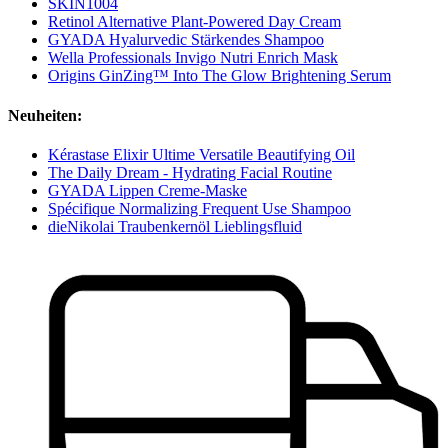
SKIN1004
Retinol Alternative Plant-Powered Day Cream
GYADA Hyalurvedic Stärkendes Shampoo
Wella Professionals Invigo Nutri Enrich Mask
Origins GinZing™ Into The Glow Brightening Serum
Neuheiten:
Kérastase Elixir Ultime Versatile Beautifying Oil
The Daily Dream - Hydrating Facial Routine
GYADA Lippen Creme-Maske
Spécifique Normalizing Frequent Use Shampoo
dieNikolai Traubenkernöl Lieblingsfluid