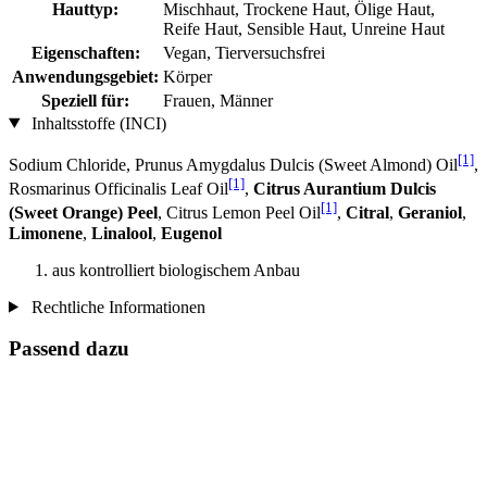
Hauttyp:
Mischhaut, Trockene Haut, Ölige Haut,
Reife Haut, Sensible Haut, Unreine Haut
Eigenschaften:
Vegan, Tierversuchsfrei
Anwendungsgebiet:
Körper
Speziell für:
Frauen, Männer
Inhaltsstoffe (INCI)
[1]
Sodium Chloride, Prunus Amygdalus Dulcis (Sweet Almond) Oil
,
[1]
Rosmarinus Officinalis Leaf Oil
,
Citrus Aurantium Dulcis
[1]
(Sweet Orange) Peel
, Citrus Lemon Peel Oil
,
Citral
,
Geraniol
,
Limonene
,
Linalool
,
Eugenol
aus kontrolliert biologischem Anbau
Rechtliche Informationen
Passend dazu