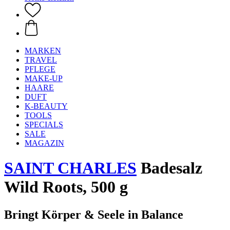
MARKEN
TRAVEL
PFLEGE
MAKE-UP
HAARE
DUFT
K-BEAUTY
TOOLS
SPECIALS
SALE
MAGAZIN
SAINT CHARLES
Badesalz
Wild Roots, 500 g
Bringt Körper & Seele in Balance