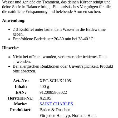
Wasser und genieße ein Treatment, das deinen Körper reinigt und
deine Seele in Balance bringt. Ein puristisches Vergnügen für alle,
die natürliche Entspannung und belebende Aromen suchen.
Anwendung:
2-3 Esslöffel unter laufendem Wasser in die Badewanne
geben.
Empfohlene Badedauer: 20-30 min bei 38-40 °C.
Hinweise
:
Nicht bei offenen wunden, verletzter oder irritiertes Haut
anwenden.
Bei allergischen Reaktionen oder Unverträglichkeit, Produkt
bitte absetzen.
Art.-Nr.:
XEC-SCH-X2105
Inhalt:
500 g
EAN:
9120085863022
Hersteller-Nr.:
X2105
Marke:
SAINT CHARLES
Produktart:
Baden & Duschen
Für jeden Hauttyp, Normale Haut,