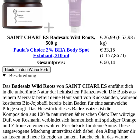
SAINT CHARLES Badesalz Wild Roots,
€ 26,99
(€ 53,98 /
500 g
kg)
Paula's Choice 2% BHA Body Spot
€ 33,15
Exfoliant, 210 ml
(€ 157,86 / l)
Gesamtpreis:
€ 60,14
Beide in den Warenkorb
Beschreibung
Das
Badesalz Wild Roots
von
SAINT CHARLES
entführt dich
in die unberührte Natur der heimischen Pflanzenwelt. Die Basis aus
reinem Meersalz befreit deine Haut sanft von Rückständen, während
kostbares Bio-Jojobaöl bereits beim Baden für eine samtweiche
Pflege sorgt. Das Herzstück dieses Badezusatzes ist die
Komposition aus 100 % naturreinen ätherischen Ölen: Der würzige
Duft von Rosmarin verbindet sich harmonisch mit spritziger Orange
und Zitrone zu einem wahren Frischekick für deine Sinne. Diese
ausgewogene Mischung unterstützt dich dabei, den Alltag hinter dir
zu lassen und neue Energie zu tanken. Tauche ein in das warme