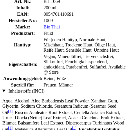
Art.-Nr.:
BT-1069
Inhalt:
200 ml
EAN:
8054701410691
Hersteller-Nr.:
1069
Marke:
Bio Thai
Produktart:
Fluid
Für jeden Hauttyp, Normale Haut,
Hauttyp:
Mischhaut, Trockene Haut, Ölige Haut,
Reife Haut, Sensible Haut, Unreine Haut
Vegan, Mineralölfrei, Tierversuchsfrei,
Silikonfrei, Feuchtigkeitsspendend,
Eigenschaften:
antioxidant, Parabenfrei, Sulfatfrei, Available
@ Store
Anwendungsgebiet:
Beine, Füße
Speziell für:
Frauen, Männer
Inhaltsstoffe (INCI)
Aqua, Alcohol, Aloe Barbadensis Leaf Powder, Xanthan Gum,
Glycerin, Sodium Chloride, Sesamum Indicum (Sesame) Seed
[1]
Oil
, Ruscus Aculeatus Root Extract, Centella Asiatica Extract,
Urtica Diocia (Nettle) Leaf Extract, Acacia Concinna Fruit Extract,
Blumea Balsamifera Leaf Extract, Dipterocarpus Turbinatus Wood
[1]
[1]
Oil
, Melaleuca Alternifolia Leaf Oil
,
Eucalyptus Globulus