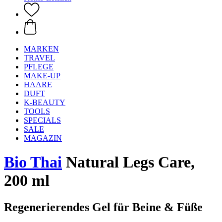
MARKEN
TRAVEL
PFLEGE
MAKE-UP
HAARE
DUFT
K-BEAUTY
TOOLS
SPECIALS
SALE
MAGAZIN
Bio Thai
Natural Legs Care,
200 ml
Regenerierendes Gel für Beine & Füße