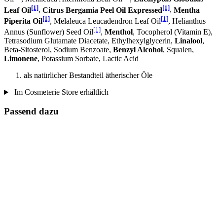
[1]
[1]
Leaf Oil
,
Citrus Bergamia Peel Oil Expressed
,
Mentha
[1]
[1]
Piperita Oil
, Melaleuca Leucadendron Leaf Oil
, Helianthus
[1]
Annus (Sunflower) Seed Oil
,
Menthol
, Tocopherol (Vitamin E),
Tetrasodium Glutamate Diacetate, Ethylhexylglycerin,
Linalool
,
Beta-Sitosterol, Sodium Benzoate,
Benzyl Alcohol
, Squalen,
Limonene
, Potassium Sorbate, Lactic Acid
als natürlicher Bestandteil ätherischer Öle
Im Cosmeterie Store erhältlich
Passend dazu