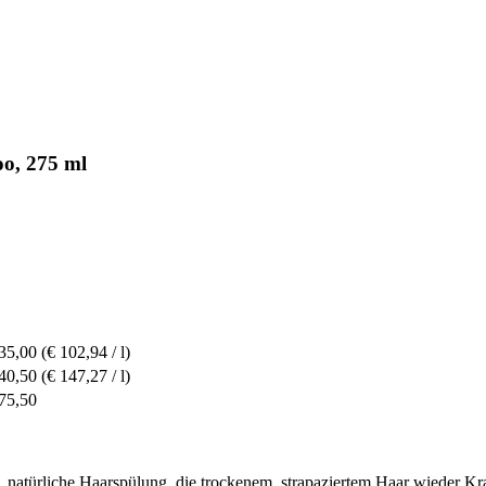
o, 275 ml
35,00
(€ 102,94 / l)
40,50
(€ 147,27 / l)
75,50
, natürliche Haarspülung, die trockenem, strapaziertem Haar wieder Kraf