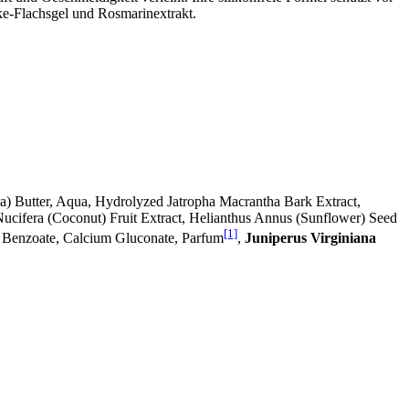
ke-Flachsgel und Rosmarinextrakt.
a) Butter, Aqua, Hydrolyzed Jatropha Macrantha Bark Extract,
ucifera (Coconut) Fruit Extract, Helianthus Annus (Sunflower) Seed
[1]
 Benzoate, Calcium Gluconate, Parfum
,
Juniperus Virginiana