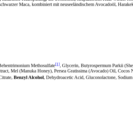
us schwarzer Maca, kombiniert mit neuseeländischem Avocadoöl, Harake
[1]
, Behentrimonium Methosulfate
, Glycerin, Butyrospermum Parkii (She
tract, Mel (Manuka Honey), Persea Gratissima (Avocado) Oil, Cocos N
Citrate,
Benzyl Alcohol
, Dehydroacetic Acid, Gluconolactone, Sodium