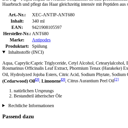
Haarbruch und pflegt das Haar gleichzeitig intensiv mit Peptiden a
Art.-Nr.:
XEC-ANTIP-ANT680
Inhalt:
340 ml
EAN:
9421908105597
Hersteller-Nr.:
ANT680
Marke:
Antipodes
Produktart:
Spülung
Inhaltsstoffe (INCI)
Aqua, Caprylic/Capric Triglyceride, Cetyl Alcohol, Cetearylalcohol
Rosmarinus Officinalis Leaf Extract, Phormium Tenax (Harakeke) Ex
Oil, Hydrolyzed Jojoba Esters, Citric Acid, Sodium Phytate, Sodium 
[2]
[2]
[2]
(Cedarwood) Oil
,
Limonene
, Citrus Aurantium Peel Oil
natürlichen Ursprungs
Bestandteil ätherischer Öle
Rechtliche Informationen
Passend dazu