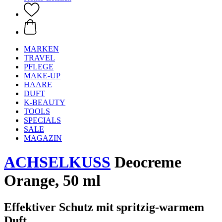
MARKEN
TRAVEL
PFLEGE
MAKE-UP
HAARE
DUFT
K-BEAUTY
TOOLS
SPECIALS
SALE
MAGAZIN
ACHSELKUSS
Deocreme
Orange, 50 ml
Effektiver Schutz mit spritzig-warmem
Duft