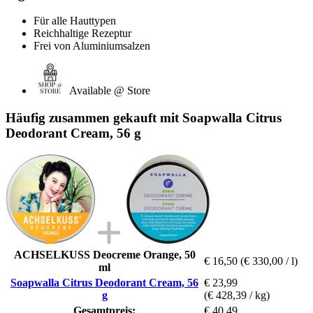
Für alle Hauttypen
Reichhaltige Rezeptur
Frei von Aluminiumsalzen
Available @ Store
Häufig zusammen gekauft mit Soapwalla Citrus
Deodorant Cream, 56 g
ACHSELKUSS Deocreme Orange, 50
€ 16,50
(€ 330,00 / l)
ml
Soapwalla Citrus Deodorant Cream, 56
€ 23,99
g
(€ 428,39 / kg)
Gesamtpreis:
€ 40,49