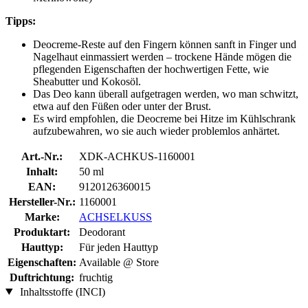
Tipps:
Deocreme-Reste auf den Fingern können sanft in Finger und
Nagelhaut einmassiert werden – trockene Hände mögen die
pflegenden Eigenschaften der hochwertigen Fette, wie
Sheabutter und Kokosöl.
Das Deo kann überall aufgetragen werden, wo man schwitzt,
etwa auf den Füßen oder unter der Brust.
Es wird empfohlen, die Deocreme bei Hitze im Kühlschrank
aufzubewahren, wo sie auch wieder problemlos anhärtet.
Art.-Nr.:
XDK-ACHKUS-1160001
Inhalt:
50 ml
EAN:
9120126360015
Hersteller-Nr.:
1160001
Marke:
ACHSELKUSS
Produktart:
Deodorant
Hauttyp:
Für jeden Hauttyp
Eigenschaften:
Available @ Store
Duftrichtung:
fruchtig
Inhaltsstoffe (INCI)