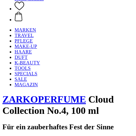
MARKEN
TRAVEL
PFLEGE
MAKE-UP
HAARE
DUFT
K-BEAUTY
TOOLS
SPECIALS
SALE
MAGAZIN
ZARKOPERFUME
Cloud
Collection No.4, 100 ml
Für ein zauberhaftes Fest der Sinne