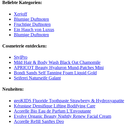
Beliebte Kategorien:
Xerjoff
Blumige Duftnoten
Fruchtige Duftnoten
Ein Hauch von Luxus
Blumige Duftnoten
Cosmeterie entdecken:
StylPro
Mild Hair & Body Wash Black Oat Chamomile
APRICOT Beauty Hyaluron Mund‑Patches Mini
Bondi Sands Self Tanning Foam Liquid Gold
Seiferei Naturseife Galant
Neuheiten:
geoKIDS Fluoride Toothpaste Strawberry & Hydroxyapatite
Kérastase Densifique Lifting Bodifying Care
Acorelle Bio Eau de Parfum L'Envoutante
Evolve Organic Beauty Nightly Renew Facial Cream
Acorelle Refill Sanftes Deo