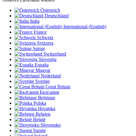
Österreich
Deutschland
Italia
International (English)
France
Schweiz
Svizzera
Suisse
Switzerland
Slovenija
España
Magyar
Nederland
Sverige
Great Britain
България
Belgique
Polska
Hrvatska
Belgien
België
Slovensko
Suomi
Ireland