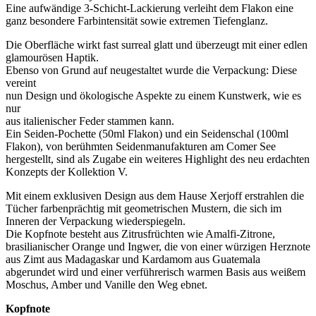
Eine aufwändige 3-Schicht-Lackierung verleiht dem Flakon eine
ganz besondere Farbintensität sowie extremen Tiefenglanz.
Die Oberfläche wirkt fast surreal glatt und überzeugt mit einer edlen
glamourösen Haptik.
Ebenso von Grund auf neugestaltet wurde die Verpackung: Diese
vereint
nun Design und ökologische Aspekte zu einem Kunstwerk, wie es
nur
aus italienischer Feder stammen kann.
Ein Seiden-Pochette (50ml Flakon) und ein Seidenschal (100ml
Flakon), von berühmten Seidenmanufakturen am Comer See
hergestellt, sind als Zugabe ein weiteres Highlight des neu erdachten
Konzepts der Kollektion V.
Mit einem exklusiven Design aus dem Hause Xerjoff erstrahlen die
Tücher farbenprächtig mit geometrischen Mustern, die sich im
Inneren der Verpackung wiederspiegeln.
Die Kopfnote besteht aus Zitrusfrüchten wie Amalfi-Zitrone,
brasilianischer Orange und Ingwer, die von einer würzigen Herznote
aus Zimt aus Madagaskar und Kardamom aus Guatemala
abgerundet wird und einer verführerisch warmen Basis aus weißem
Moschus, Amber und Vanille den Weg ebnet.
Kopfnote