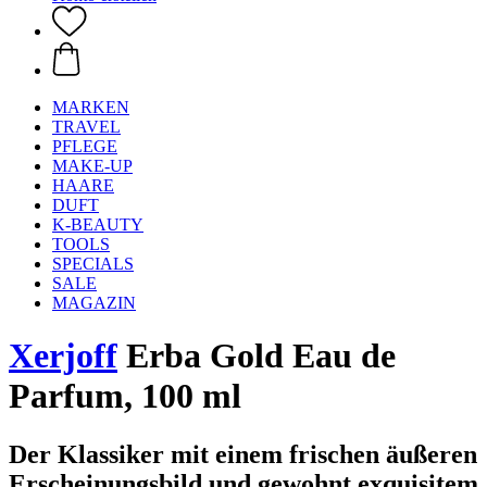
MARKEN
TRAVEL
PFLEGE
MAKE-UP
HAARE
DUFT
K-BEAUTY
TOOLS
SPECIALS
SALE
MAGAZIN
Xerjoff
Erba Gold Eau de
Parfum, 100 ml
Der Klassiker mit einem frischen äußeren
Erscheinungsbild und gewohnt exquisitem