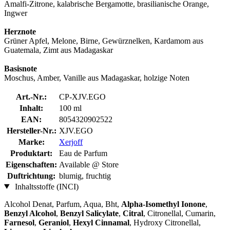
Amalfi-Zitrone, kalabrische Bergamotte, brasilianische Orange,
Ingwer
Herznote
Grüner Apfel, Melone, Birne, Gewürznelken, Kardamom aus
Guatemala, Zimt aus Madagaskar
Basisnote
Moschus, Amber, Vanille aus Madagaskar, holzige Noten
Art.-Nr.:
CP-XJV.EGO
Inhalt:
100 ml
EAN:
8054320902522
Hersteller-Nr.:
XJV.EGO
Marke:
Xerjoff
Produktart:
Eau de Parfum
Eigenschaften:
Available @ Store
Duftrichtung:
blumig, fruchtig
Inhaltsstoffe (INCI)
Alcohol Denat, Parfum, Aqua, Bht,
Alpha-Isomethyl Ionone
,
Benzyl Alcohol
,
Benzyl Salicylate
,
Citral
, Citronellal, Cumarin,
Farnesol
,
Geraniol
,
Hexyl Cinnamal
, Hydroxy Citronellal,