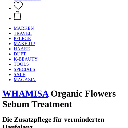
MARKEN
TRAVEL
PFLEGE
MAKE-UP
HAARE
DUFT
K-BEAUTY
TOOLS
SPECIALS
SALE
MAGAZIN
WHAMISA
Organic Flowers
Sebum Treatment
Die Zusatzpflege für verminderten
Haufglanz