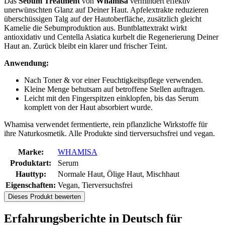
Das
Sebum Treatment
von
Whamisa
vermindert effektiv
unerwünschten Glanz auf Deiner Haut. Apfelextrakte reduzieren
überschüssigen Talg auf der Hautoberfläche, zusätzlich gleicht
Kamelie die Sebumproduktion aus. Buntblattextrakt wirkt
antioxidativ und Centella Asiatica kurbelt die Regenerierung Deiner
Haut an. Zurück bleibt ein klarer und frischer Teint.
Anwendung:
Nach Toner & vor einer Feuchtigkeitspflege verwenden.
Kleine Menge behutsam auf betroffene Stellen auftragen.
Leicht mit den Fingerspitzen einklopfen, bis das Serum
komplett von der Haut absorbiert wurde.
Whamisa verwendet fermentierte, rein pflanzliche Wirkstoffe für
ihre Naturkosmetik. Alle Produkte sind tierversuchsfrei und vegan.
Marke:
WHAMISA
Produktart:
Serum
Hauttyp:
Normale Haut, Ölige Haut, Mischhaut
Eigenschaften:
Vegan, Tierversuchsfrei
Dieses Produkt bewerten
Erfahrungsberichte in Deutsch für