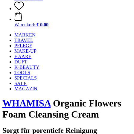
Warenkorb
€ 0,00
MARKEN
TRAVEL
PFLEGE
MAKE-UP
HAARE
DUFT
K-BEAUTY
TOOLS
SPECIALS
SALE
MAGAZIN
WHAMISA
Organic Flowers
Foam Cleansing Cream
Sorgt für porentiefe Reinigung