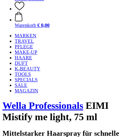
Warenkorb
€ 0,00
MARKEN
TRAVEL
PFLEGE
MAKE-UP
HAARE
DUFT
K-BEAUTY
TOOLS
SPECIALS
SALE
MAGAZIN
Wella Professionals
EIMI
Mistify me light, 75 ml
Mittelstarker Haarspray für schnelle