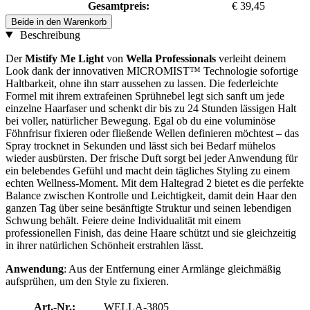
Gesamtpreis:
€ 39,45
Beide in den Warenkorb
Beschreibung
Der
Mistify Me Light
von
Wella Professionals
verleiht deinem
Look dank der innovativen MICROMIST™ Technologie sofortige
Haltbarkeit, ohne ihn starr aussehen zu lassen. Die federleichte
Formel mit ihrem extrafeinen Sprühnebel legt sich sanft um jede
einzelne Haarfaser und schenkt dir bis zu 24 Stunden lässigen Halt
bei voller, natürlicher Bewegung. Egal ob du eine voluminöse
Föhnfrisur fixieren oder fließende Wellen definieren möchtest – das
Spray trocknet in Sekunden und lässt sich bei Bedarf mühelos
wieder ausbürsten. Der frische Duft sorgt bei jeder Anwendung für
ein belebendes Gefühl und macht dein tägliches Styling zu einem
echten Wellness-Moment. Mit dem Haltegrad 2 bietet es die perfekte
Balance zwischen Kontrolle und Leichtigkeit, damit dein Haar den
ganzen Tag über seine besänftigte Struktur und seinen lebendigen
Schwung behält. Feiere deine Individualität mit einem
professionellen Finish, das deine Haare schützt und sie gleichzeitig
in ihrer natürlichen Schönheit erstrahlen lässt.
Anwendung
: Aus der Entfernung einer Armlänge gleichmäßig
aufsprühen, um den Style zu fixieren.
Art.-Nr.:
WELLA-3805