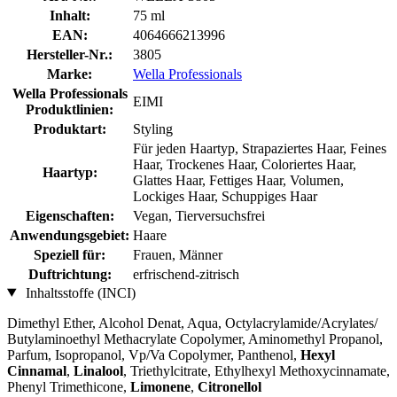
Inhalt:
75 ml
EAN:
4064666213996
Hersteller-Nr.:
3805
Marke:
Wella Professionals
Wella Professionals
EIMI
Produktlinien:
Produktart:
Styling
Für jeden Haartyp, Strapaziertes Haar, Feines
Haar, Trockenes Haar, Coloriertes Haar,
Haartyp:
Glattes Haar, Fettiges Haar, Volumen,
Lockiges Haar, Schuppiges Haar
Eigenschaften:
Vegan, Tierversuchsfrei
Anwendungsgebiet:
Haare
Speziell für:
Frauen, Männer
Duftrichtung:
erfrischend-zitrisch
Inhaltsstoffe (INCI)
Dimethyl Ether, Alcohol Denat, Aqua, Octylacrylamide/Acrylates/
Butylaminoethyl Methacrylate Copolymer, Aminomethyl Propanol,
Parfum, Isopropanol, Vp/Va Copolymer, Panthenol,
Hexyl
Cinnamal
,
Linalool
, Triethylcitrate, Ethylhexyl Methoxycinnamate,
Phenyl Trimethicone,
Limonene
,
Citronellol