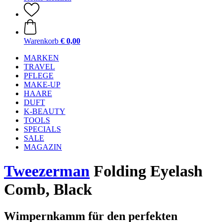
Warenkorb
€ 0,00
MARKEN
TRAVEL
PFLEGE
MAKE-UP
HAARE
DUFT
K-BEAUTY
TOOLS
SPECIALS
SALE
MAGAZIN
Tweezerman
Folding Eyelash
Comb, Black
Wimpernkamm für den perfekten