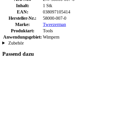
Inhalt:
1 Stk
EAN:
038097105414
Hersteller-Nr.:
58000-007-0
Marke:
Tweezerman
Produktart:
Tools
Anwendungsgebiet:
Wimpern
Zubehör
Passend dazu