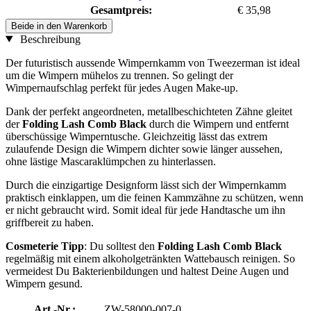
Gesamtpreis:
€ 35,98
Beide in den Warenkorb
Beschreibung
Der futuristisch aussende Wimpernkamm von Tweezerman ist ideal
um die Wimpern mühelos zu trennen. So gelingt der
Wimpernaufschlag perfekt für jedes Augen Make-up.
Dank der perfekt angeordneten, metallbeschichteten Zähne gleitet
der
Folding Lash Comb Black
durch die Wimpern und entfernt
überschüssige Wimperntusche. Gleichzeitig lässt das extrem
zulaufende Design die Wimpern dichter sowie länger aussehen,
ohne lästige Mascaraklümpchen zu hinterlassen.
Durch die einzigartige Designform lässt sich der Wimpernkamm
praktisch einklappen, um die feinen Kammzähne zu schützen, wenn
er nicht gebraucht wird. Somit ideal für jede Handtasche um ihn
griffbereit zu haben.
Cosmeterie Tipp
: Du solltest den
Folding Lash Comb Black
regelmäßig mit einem alkoholgetränkten Wattebausch reinigen. So
vermeidest Du Bakterienbildungen und haltest Deine Augen und
Wimpern gesund.
Art.-Nr.:
ZW-58000-007-0